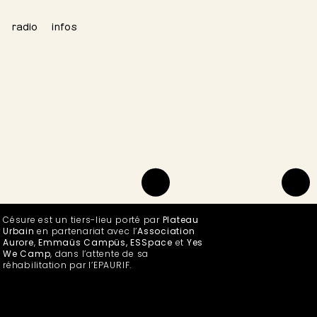
radio
infos
Césure est un tiers-lieu porté par
Plateau
Urbain
en partenariat avec l’
Association
Aurore
,
Emmaüs Campüs, ESSpace
et
Yes
We Camp
, dans l’attente de sa
réhabilitation par l’EPAURIF.