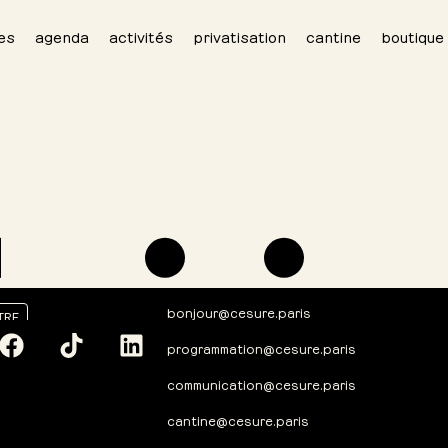
es
agenda
activités
privatisation
cantine
boutique
bonjour@cesure.paris
TRE
programmation@cesure.paris
communication@cesure.paris
cantine@cesure.paris