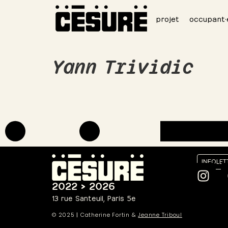
projet
occupant·
Yann Trividic
INFOLET
2022 > 2026
13 rue Santeuil, Paris 5e
© 2025
|
Catherine Fortin &
Jeanne Triboul