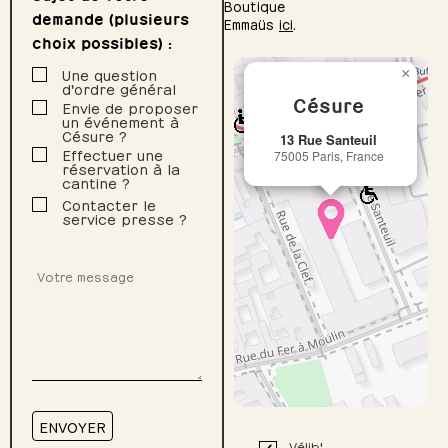
Boutique
demande (plusieurs
Emmaüs
ici
.
choix possibles) :
Une question
×
+
d'ordre général
Césure
Envie de proposer
−
M
un événement à
Césure ?
13 Rue Santeuil
Effectuer une
75005 Paris, France
réservation à la
cantine ?
Contacter le
service presse ?
Leaflet
|
© OpenStreetMap
contributors & Thunderforest
ENVOYER
Vélib'