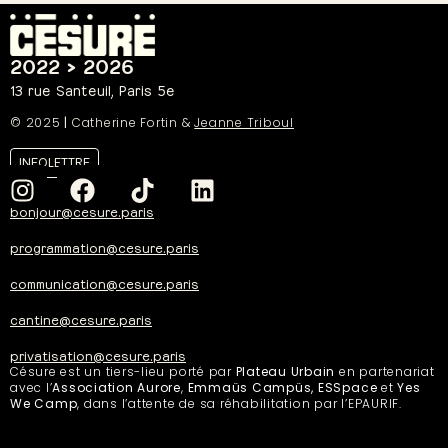
2022 > 2026
13 rue Santeuil, Paris 5e
© 2025
|
Catherine Fortin &
Jeanne Triboul
INFOLETTRE
bonjour@cesure.paris
programmation@cesure.paris
communication@cesure.paris
cantine@cesure.paris
privatisation@cesure.paris
Césure est un tiers-lieu porté par
Plateau Urbain
en partenariat
avec l’
Association Aurore
,
Emmaüs Campüs, ESSpace
et
Yes
We Camp
, dans l’attente de sa réhabilitation par l’EPAURIF.