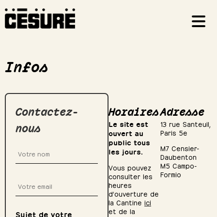
Infos
Contactez-
Horaires
Adresse
M
Le site est
13 rue Santeuil,
nous
ouvert au
Paris 5e
public tous
M7 Censier-
les jours.
Daubenton
M5 Campo-
Vous pouvez
Formio
consulter les
heures
d’ouverture de
la Cantine
ici
et de la
Sujet de votre