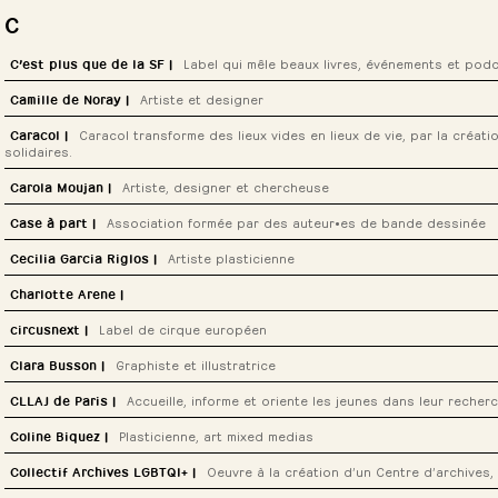
C
C’est plus que de la SF |
Label qui mêle beaux livres, événements et podc
ÉDUCATION | FORMATION
MÉDIA | AUDIOVISUEL
Camille de Noray |
Artiste et designer
ARTISTES | ARTISAN·E·S
DESIGN | ARCHITECTURE | URBANISME
Caracol |
Caracol transforme des lieux vides en lieux de vie, par la créati
solidaires.
Carola Moujan |
Artiste, designer et chercheuse
Lloyd Chéry
ARTISTES | ARTISAN·E·S
Case à part |
Association formée par des auteur•es de bande dessinée
ARTISTES | ARTISAN·E·S
ÉDUCATION | FORMATION
JEUX | LIVRES
Cecilia Garcia Riglos |
Artiste plasticienne
ACTEUR·ICE·S CULTUREL·LE·S
ARTISTES | ARTISAN·E·S
Charlotte Arene |
circusnext |
Label de cirque européen
ACTEUR·ICE·S CULTUREL·LE·S
ARTISTES | ARTISAN·E·S
ÉDUCATION | FORMATION
Clara Busson |
Graphiste et illustratrice
ACTEUR·ICE·S CULTUREL·LE·S
ARTISTES | ARTISAN·E·S
DESIGN | ARCHITECTURE | URBANISME
CLLAJ de Paris |
Accueille, informe et oriente les jeunes dans leur recher
SOLIDARITÉ | SANTÉ
Coline Biquez |
Plasticienne, art mixed medias
ARTISTES | ARTISAN·E·S
Collectif Archives LGBTQI+ |
Oeuvre à la création d’un Centre d’archives