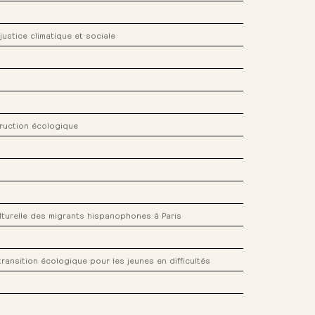
justice climatique et sociale
truction écologique
ulturelle des migrants hispanophones à Paris
ransition écologique pour les jeunes en difficultés