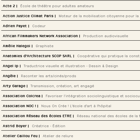
ACTEUR·ICE·S CULTUREL·LE·S
ÉDUCATION | FORMATION
THÉÂTRE | ART VIVANT
Acte 2 |
École de théâtre pour adultes amateurs
THÉÂTRE | ART VIVANT
Action Justice Climat Paris |
Moteur de la mobilisation citoyenne pour la 
ÉCOLOGIE
Adrien Payet |
Codeur
DESIGN | ARCHITECTURE | URBANISME
ÉDUCATION | FORMATION
SCIENCES | TECHNOLOGIES
African Filmmakers Network Association |
Production audiovisuelle
MÉDIA | AUDIOVISUEL
Amélie Halegoi |
Graphiste
ARTISTES | ARTISAN·E·S
DESIGN | ARCHITECTURE | URBANISME
Anatomies d’Architecture SCOP SARL |
Coopérative qui pratique la cons
ARTISTES | ARTISAN·E·S
DESIGN | ARCHITECTURE | URBANISME
ÉDUCATION | FORMATION
Angel Ip |
Traductrice visuelle et illustration - Dessin & Design
ARTISTES | ARTISAN·E·S
DESIGN | ARCHITECTURE | URBANISME
Angèle |
Raconter les arts/cinés/prods
Arty Garage |
Transmission, création, art engagé
ARTISTES | ARTISAN·E·S
ÉCOLOGIE
ÉDUCATION | FORMATION
Association Colcrea |
Favoriser l’intégration sociolinguistique et socioc
ÉDUCATION | FORMATION
SOLIDARITÉ | SANTÉ
Association NOC ! |
Nous On Crée ! L'école d'art à l'hôpital
SOLIDARITÉ | SANTÉ
Association Réseau des écoles ETRE |
Réseau national des écoles de la t
Instagram
ÉDUCATION | FORMATION
SOLIDARITÉ | SANTÉ
Astrid Boyer |
Créatrice - Édition
ARTISTES | ARTISAN·E·S
DESIGN | ARCHITECTURE | URBANISME
ÉDUCATION | FORMATION
Atelier Caillou Feu |
Atelier de reliure