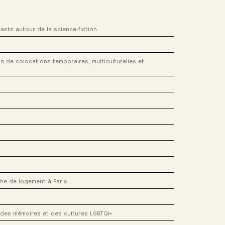
asts autour de la science-fiction
on de colocations temporaires, multiculturelles et
che de logement à Paris
, des mémoires et des cultures LGBTQI+