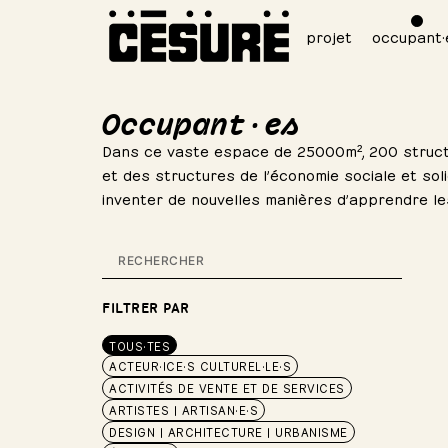
projet
occupant·
Occupant·es
Dans ce vaste espace de 25000m², 200 structur
et des structures de l’économie sociale et soli
inventer de nouvelles manières d’apprendre le
FILTRER PAR
TOUS·TES
ACTEUR·ICE·S CULTUREL·LE·S
ACTIVITÉS DE VENTE ET DE SERVICES
ARTISTES | ARTISAN·E·S
DESIGN | ARCHITECTURE | URBANISME