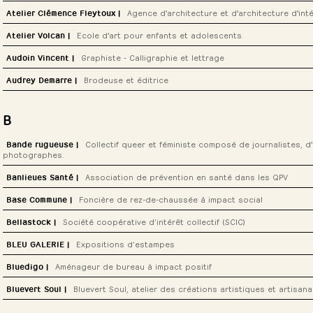
ACTEUR·ICE·S CULTUREL·LE·S
ARTISTES | ARTISAN·E·S
Atelier Clémence Fleytoux |
Agence d'architecture et d'architecture d'inté
DESIGN | ARCHITECTURE | URBANISME
Atelier Volcan |
Ecole d'art pour enfants et adolescents
ACTEUR·ICE·S CULTUREL·LE·S
ARTISTES | ARTISAN·E·S
ÉDUCATION | FORMATION
Audoin Vincent |
Graphiste - Calligraphie et lettrage
ARTISTES | ARTISAN·E·S
Audrey Demarre |
Brodeuse et éditrice
ARTISTES | ARTISAN·E·S
B
Bande rugueuse |
Collectif queer et féministe composé de journalistes, 
photographes.
ACTEUR·ICE·S CULTUREL·LE·S
ÉDUCATION | FORMATION
MÉDIA | AUDIOVISUEL
Banlieues Santé |
Association de prévention en santé dans les QPV
Base Commune |
Foncière de rez-de-chaussée à impact social
DESIGN | ARCHITECTURE | URBANISME
Bellastock |
Société coopérative d’intérêt collectif (SCIC)
DESIGN | ARCHITECTURE | URBANISME
BLEU GALERIE |
Expositions d’estampes
Bluedigo |
Aménageur de bureau à impact positif
DESIGN | ARCHITECTURE | URBANISME
ÉCOLOGIE
Bluevert Soul |
Bluevert Soul, atelier des créations artistiques et artisana