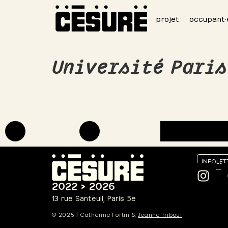
projet
occupant·
Université Paris
INFOLET
2022 > 2026
13 rue Santeuil, Paris 5e
© 2025
|
Catherine Fortin &
Jeanne Triboul