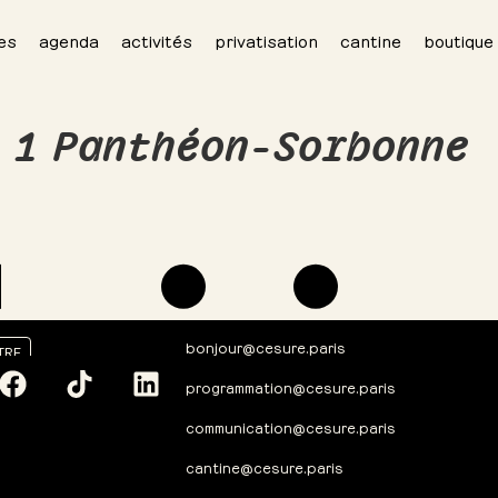
es
agenda
activités
privatisation
cantine
boutique
 1 Panthéon-Sorbonne
bonjour@cesure.paris
TRE
programmation@cesure.paris
communication@cesure.paris
cantine@cesure.paris