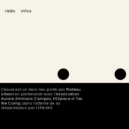
radio
infos
Césure est un tiers-lieu porté par
Plateau
Urbain
en partenariat avec l’
Association
Aurore
,
Emmaüs Campüs, ESSpace
et
Yes
We Camp
, dans l’attente de sa
réhabilitation par l’EPAURIF.