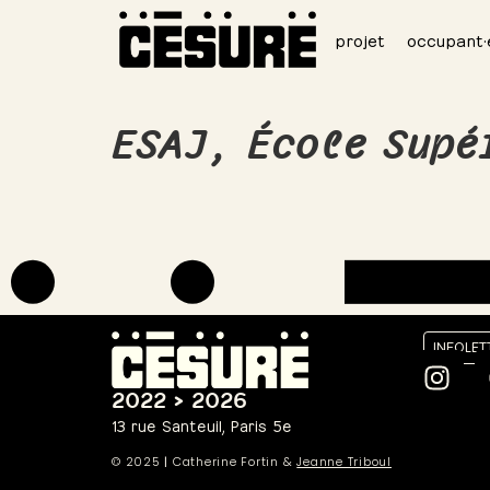
projet
occupant·
ESAJ, École Supé
INFOLET
2022 > 2026
13 rue Santeuil, Paris 5e
© 2025
|
Catherine Fortin &
Jeanne Triboul