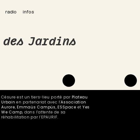
radio
infos
 des Jardins
Césure est un tiers-lieu porté par
Plateau
Urbain
en partenariat avec l’
Association
Aurore
,
Emmaüs Campüs, ESSpace
et
Yes
We Camp
, dans l’attente de sa
réhabilitation par l’EPAURIF.