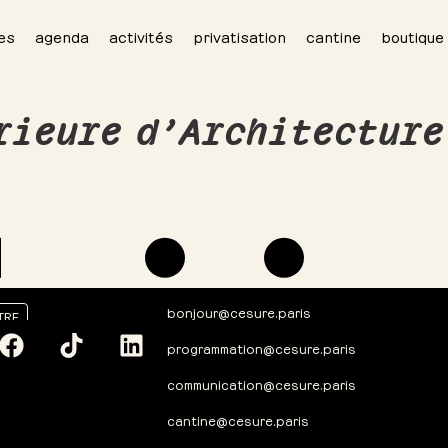
es
agenda
activités
privatisation
cantine
boutique
rieure d’Architecture
bonjour@cesure.paris
TRE
programmation@cesure.paris
communication@cesure.paris
cantine@cesure.paris