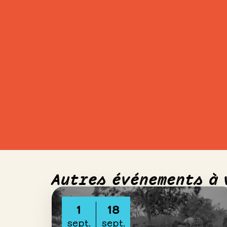
Autres événements à 
1
18
sept.
sept.