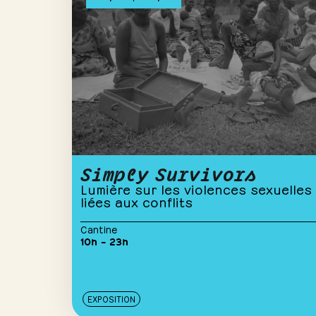
Simply Survivors
Lumière sur les violences sexuelles
liées aux conflits
Cantine
10h – 23h
EXPOSITION