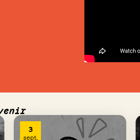
venir
3
sept.