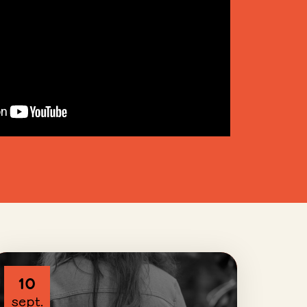
10
sept.