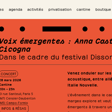
es
agenda
activités
privatisation
cantine
boutique
Voix émergentes : Anna Cas
Cicogna
Dans le cadre du festival Diss
Venez onduler sur les
CONCERT
acoustique, entre all
28 mars 2026
Cantine
Italie Nouvelle.
20h – 23h
13 rue Santeuil, Paris 5
L’évènement dans le ca
(M7) Censier-Daubenton
marges explore et veut 
(M5) Campo-Formio
émergents à travers un 
INFOS & RÉSAS