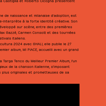
a Castiglia et Roberto Cicogna présentent
enne de naissance et milanaise d’adoption, est
-interprète à la forte identité créative. Son
développé sur scène, entre des premières
Max Gazzè, Carmen Consoli) et des tournées
tivals italiens.
cultura 2024 avec GHALI, elle publie le 27
ier album, MI PIACE, accueilli avec un grand
a Targa Tenco du Meilleur Premier Album, l’un
gieux de la chanson italienne, s’imposant
s plus originales et prometteuses de sa