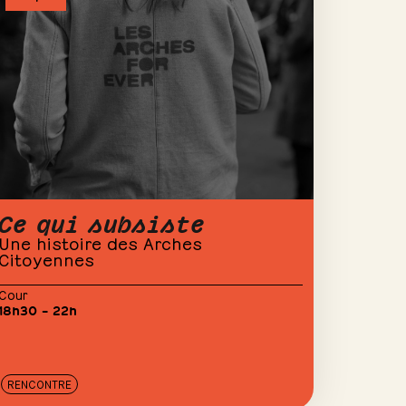
Ce qui subsiste
Une histoire des Arches
Citoyennes
Cour
18h30 – 22h
RENCONTRE