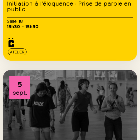
Initiation à l'éloquence · Prise de parole en
public
Salle 18
13h30 – 15h30
ATELIER
5
sept.