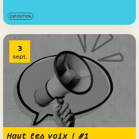
EXPOSITION
3
sept.
Haut les voix ! #1