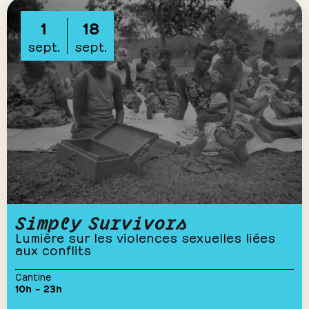
1
18
sept.
sept.
Simply Survivors
Lumière sur les violences sexuelles liées
aux conflits
Cantine
10h – 23h