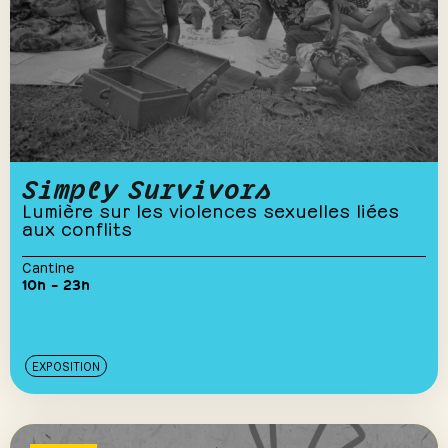
Simply Survivors
Lumière sur les violences sexuelles liées
aux conflits
Cantine
10h – 23h
EXPOSITION