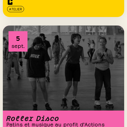
ATELIER
5
sept.
Roller Disco
Patins et musique au profit d'Actions