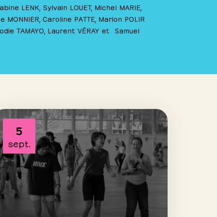
bine LENK, Sylvain LOUET, Michel MARIE,
e MONNIER, Caroline PATTE, Marion POLIR
lodie TAMAYO, Laurent VÉRAY et Samuel
5
sept.