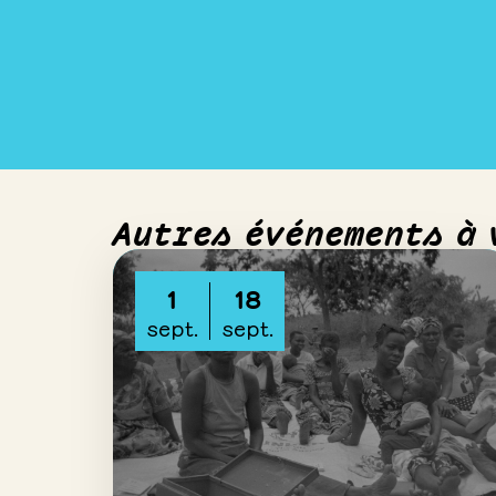
Autres événements à 
1
18
sept.
sept.