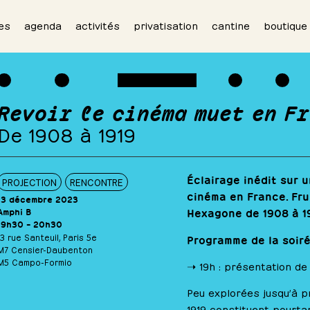
es
agenda
activités
privatisation
cantine
boutique
Revoir le cinéma muet en F
De 1908 à 1919
Éclairage inédit sur 
PROJECTION
RENCONTRE
cinéma en France. Fru
13 décembre 2023
Amphi B
Hexagone de 1908 à 1
19h30 – 20h30
13 rue Santeuil, Paris 5e
Programme de la soiré
M7 Censier-Daubenton
M5 Campo-Formio
➝ 19h : présentation de 
Peu explorées jusqu’à p
1919 constituent pourtan