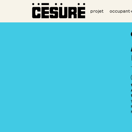
projet
occupant·