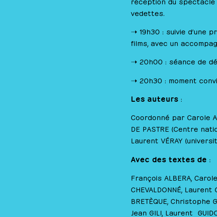
réception du spectacle
vedettes.
➝ 19h30 : suivie d’une p
films, avec un accompag
➝ 20h00 : séance de dé
➝ 20h30 : moment conviv
Les auteurs
:
Coordonné par Carole AU
DE PASTRE (Centre natio
Laurent VÉRAY (universi
Avec des textes de
:
François ALBERA, Carole
CHEVALDONNÉ, Laurent C
BRETÈQUE, Christophe G
Jean GILI, Laurent GUID