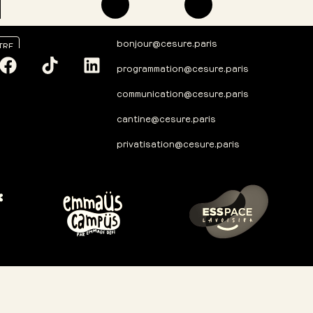
bonjour@cesure.paris
TRE
programmation@cesure.paris
communication@cesure.paris
cantine@cesure.paris
privatisation@cesure.paris