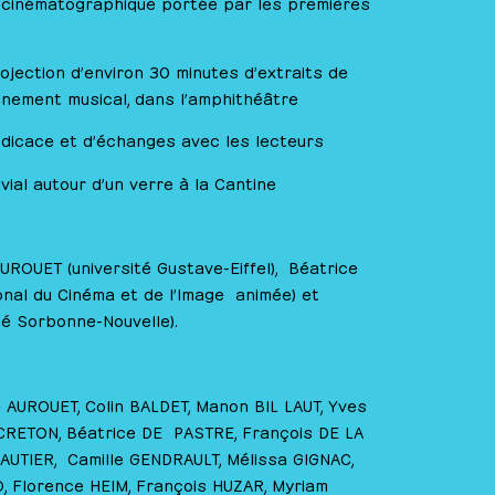
 cinématographique portée par les premières
rojection d’environ 30 minutes d’extraits de
nement musical, dans l’amphithéâtre
dicace et d’échanges avec les lecteurs
ial autour d’un verre à la Cantine
ROUET (université Gustave-Eiffel), Béatrice
nal du Cinéma et de l’Image animée) et
té Sorbonne-Nouvelle).
 AUROUET, Colin BALDET, Manon BIL LAUT, Yves
RETON, Béatrice DE PASTRE, François DE LA
AUTIER, Camille GENDRAULT, Mélissa GIGNAC,
O, Florence HEIM, François HUZAR, Myriam