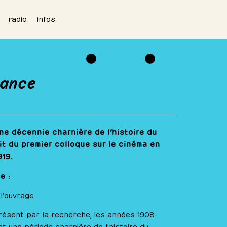
radio
infos
rance
une décennie charnière de l’histoire du
it du premier colloque sur le cinéma en
919.
e :
l’ouvrage
résent par la recherche, les années 1908-
t une période charnière de l’histoire du