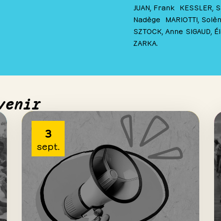
JUAN, Frank KESSLER, Sa
Nadège MARIOTTI, Solèn
SZTOCK, Anne SIGAUD, É
ZARKA.
venir
3
sept.