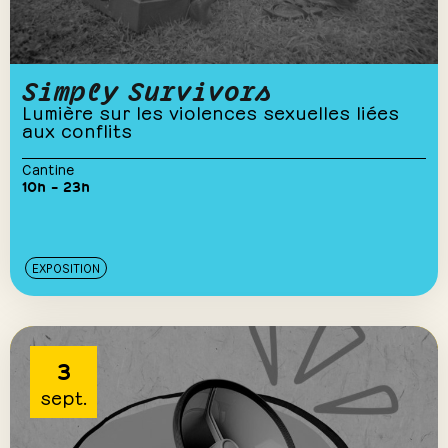
Simply Survivors
Lumière sur les violences sexuelles liées
aux conflits
Cantine
10h – 23h
EXPOSITION
3
sept.