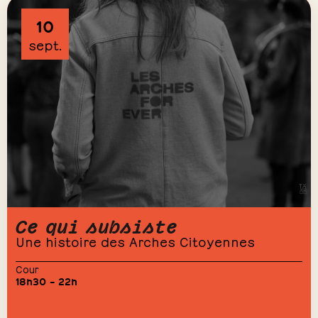
10
sept.
Ce qui subsiste
Une histoire des Arches Citoyennes
Cour
18h30 – 22h