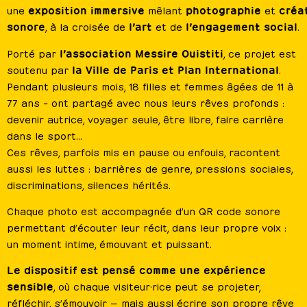
exposition
immersive
photographie
créa
une
mêlant
et
sonore
l’art
l’engagement social
, à la croisée de
et de
.
l’association Messire Ouistiti
Porté par
, ce projet est
la Ville de Paris et Plan International
soutenu par
.
Pendant plusieurs mois, 18 filles et femmes âgées de 11 à
77 ans – ont partagé avec nous leurs rêves profonds :
devenir autrice, voyager seule, être libre, faire carrière
dans le sport…
Ces rêves, parfois mis en pause ou enfouis, racontent
aussi les luttes : barrières de genre, pressions sociales,
discriminations, silences hérités.
Chaque photo est accompagnée d’un QR code sonore
permettant d’écouter leur récit, dans leur propre voix :
un moment intime, émouvant et puissant.
Le dispositif est pensé comme une expérience
sensible
, où chaque visiteur·rice peut se projeter,
réfléchir, s’émouvoir — mais aussi écrire son propre rêve