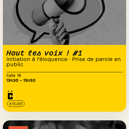
Haut les voix ! #1
Initiation à l'éloquence · Prise de parole en
public
Salle 18
13h30 – 15h30
ATELIER