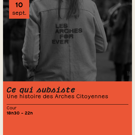
10
sept.
Ce qui subsiste
Une histoire des Arches Citoyennes
Cour
18h30 – 22h