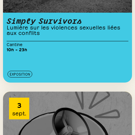
Simply Survivors
Lumière sur les violences sexuelles liées
aux conflits
Cantine
10h – 23h
EXPOSITION
3
sept.