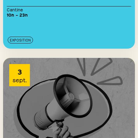
Cantine
10h – 23h
EXPOSITION
3
sept.