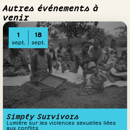
Autres événements à
venir
1
18
sept.
sept.
Simply Survivors
Lumière sur les violences sexuelles liées
aux conflits