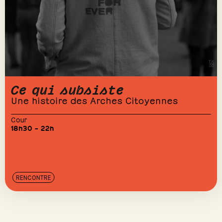
Ce qui subsiste
Une histoire des Arches Citoyennes
Cour
18h30 – 22h
RENCONTRE