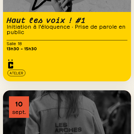
Haut les voix ! #1
Initiation à l'éloquence · Prise de parole en
public
Salle 18
13h30 – 15h30
ATELIER
10
sept.