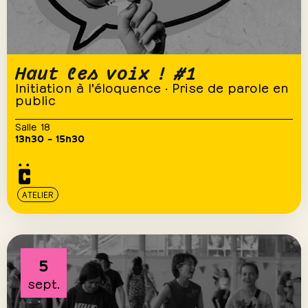
Haut les voix ! #1
Initiation à l'éloquence · Prise de parole en
public
Salle 18
13h30 – 15h30
ATELIER
5
sept.