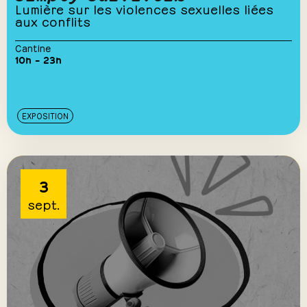
Lumière sur les violences sexuelles liées
aux conflits
Cantine
10h – 23h
EXPOSITION
3
sept.