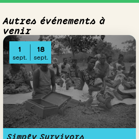
Autres événements à
venir
1
18
sept.
sept.
Simply Survivors