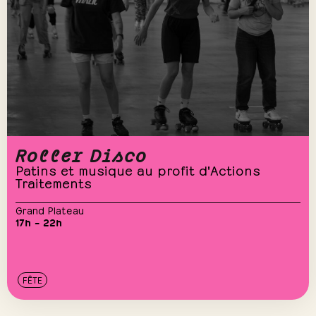
Roller Disco
Patins et musique au profit d'Actions
Traitements
Grand Plateau
17h – 22h
FÊTE