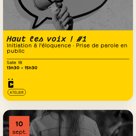
Haut les voix ! #1
Initiation à l'éloquence · Prise de parole en
public
Salle 18
13h30 – 15h30
ATELIER
10
sept.