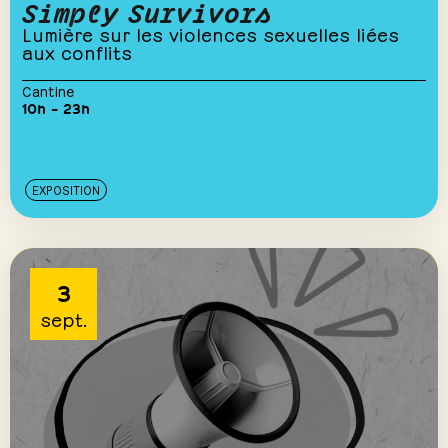
Simply Survivors
Lumière sur les violences sexuelles liées
aux conflits
Cantine
10h – 23h
EXPOSITION
3
sept.