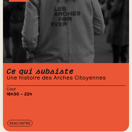
Ce qui subsiste
Une histoire des Arches Citoyennes
Cour
18h30 – 22h
RENCONTRE