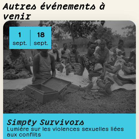
Autres événements à
venir
1
18
sept.
sept.
Simply Survivors
Lumière sur les violences sexuelles liées
aux conflits