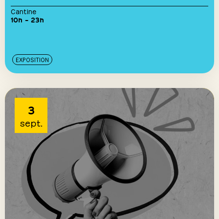
Cantine
10h – 23h
EXPOSITION
3
sept.