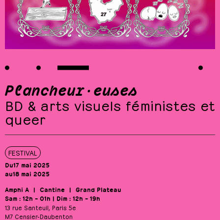
Plancheur·euses
BD & arts visuels féministes et
queer
FESTIVAL
Du
17 mai 2025
au
18 mai 2025
Amphi A
Cantine
Grand Plateau
Sam : 12h – 01h | Dim : 12h – 19h
13 rue Santeuil, Paris 5e
M7 Censier-Daubenton