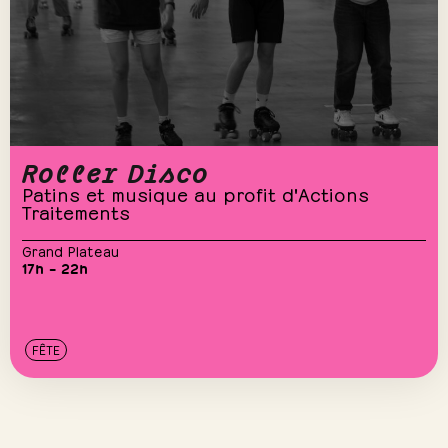
Roller Disco
Patins et musique au profit d'Actions
Traitements
Grand Plateau
17h – 22h
FÊTE