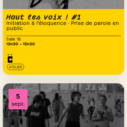
Haut les voix ! #1
Initiation à l'éloquence · Prise de parole en
public
Salle 18
13h30 – 15h30
ATELIER
5
sept.