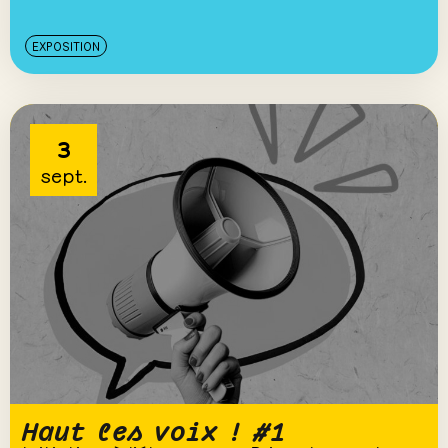
EXPOSITION
3
sept.
Haut les voix ! #1