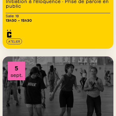
Initiation à l'éloquence · Prise de parole en
public
Salle 18
13h30 – 15h30
ATELIER
5
sept.