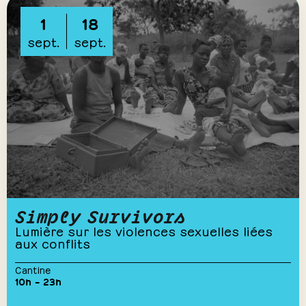
1
18
sept.
sept.
Simply Survivors
Lumière sur les violences sexuelles liées
aux conflits
Cantine
10h – 23h