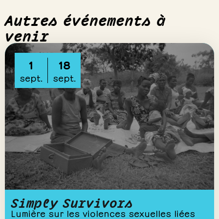
Autres événements à
venir
1
18
sept.
sept.
Simply Survivors
Lumière sur les violences sexuelles liées