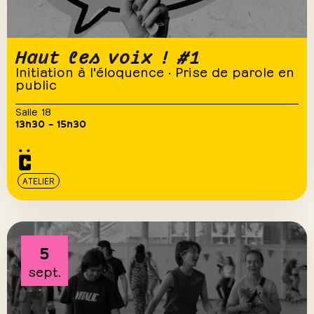
Haut les voix ! #1
Initiation à l'éloquence · Prise de parole en
public
Salle 18
13h30 – 15h30
ATELIER
5
sept.