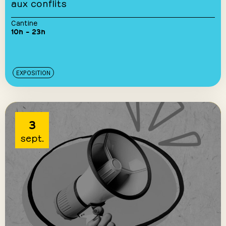
aux conflits
Cantine
10h – 23h
EXPOSITION
3
sept.