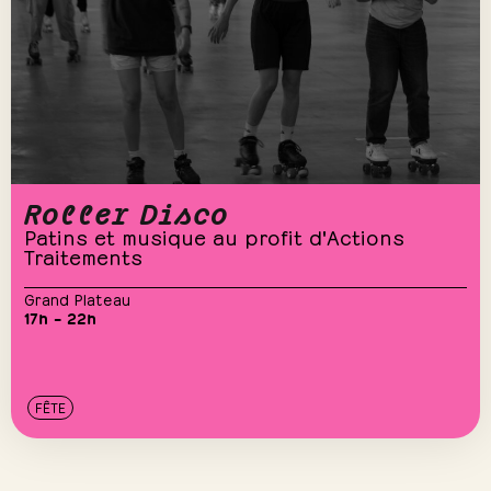
Roller Disco
Patins et musique au profit d'Actions
Traitements
Grand Plateau
17h – 22h
FÊTE