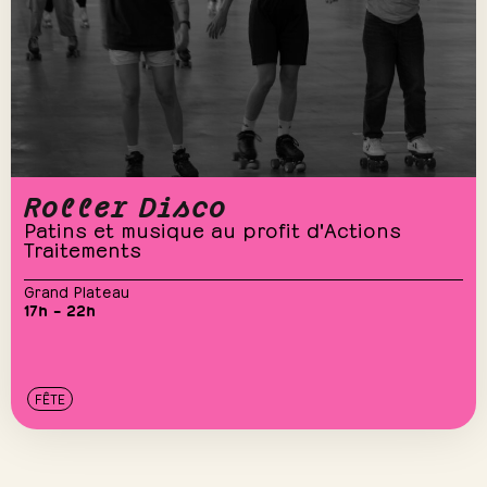
Roller Disco
Patins et musique au profit d'Actions
Traitements
Grand Plateau
17h – 22h
FÊTE