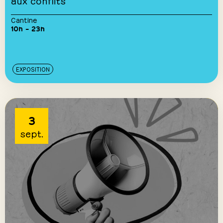
aux conflits
Cantine
10h – 23h
EXPOSITION
3
sept.