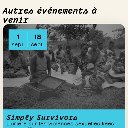
Autres événements à
venir
1
18
sept.
sept.
Simply Survivors
Lumière sur les violences sexuelles liées