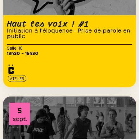
Haut les voix ! #1
Initiation à l'éloquence · Prise de parole en
public
Salle 18
13h30 – 15h30
ATELIER
5
sept.