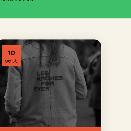
10
sept.