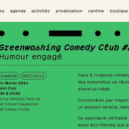
es
agenda
activités
privatisation
cantine
boutique
Greenwashing Comedy Club #
Humour engagé
Face à l’urgence climat
HUMOUR
SPECTACLE
des humoristes se réuni
24 février 2024
Mini Club
stand-up inédit.
19h & 21h30
13 rue Santeuil, Paris 5e
Concerné·es par l’import
M7 Censier-Daubenton
LA solution miracle, mais
M5 Campo-Formio
Ce spectacle, véritable
aussi éco-friendly que 