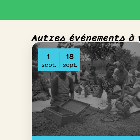
Autres événements à 
1
18
sept.
sept.