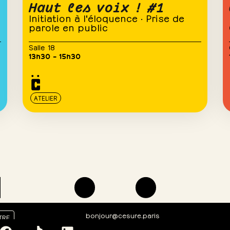
Haut les voix ! #1
Initiation à l'éloquence · Prise de
parole en public
Salle 18
13h30 – 15h30
ATELIER
bonjour@cesure.paris
TRE