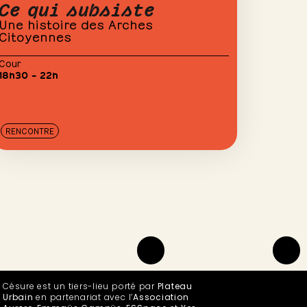
Ce qui subsiste
Une histoire des Arches
Citoyennes
Cour
18h30 – 22h
RENCONTRE
Césure est un tiers-lieu porté par
Plateau
Urbain
en partenariat avec l’
Association