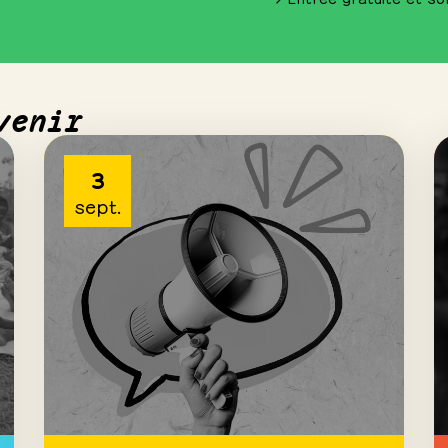
venir
3
sept.