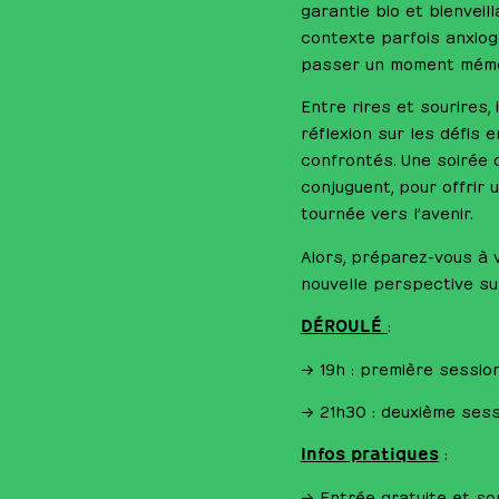
garantie bio et bienveill
contexte parfois anxiog
passer un moment mémora
Entre rires et sourires,
réflexion sur les défi
confrontés. Une soirée 
conjuguent, pour offrir 
tournée vers l’avenir.
Alors, préparez-vous à v
nouvelle perspective sur
DÉROULÉ
:
→ 19h : première sessio
→ 21h30 : deuxième sess
Infos pratiques
:
→ Entrée gratuite et so