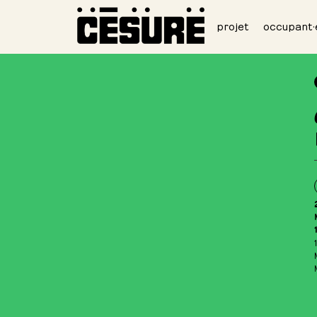
projet
occupant·