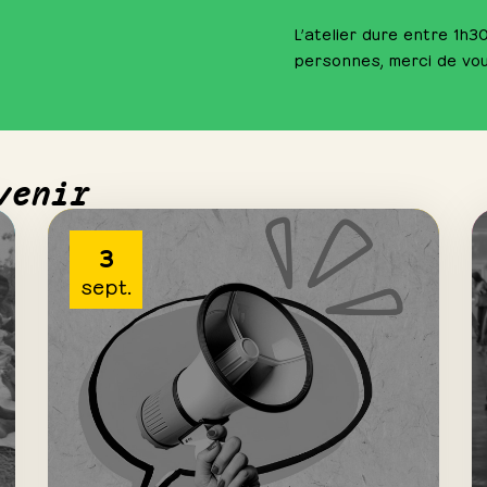
L’atelier dure entre 1h30
personnes, merci de vous
venir
3
sept.