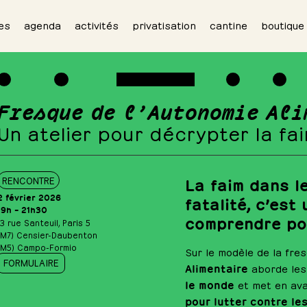
es
agenda
activités
privatisation
cantine
boutique
Fresque de l’Autonomie Ali
Un atelier pour décrypter la fai
La faim dans l
RENCONTRE
2 février 2026
fatalité, c’est
19h – 21h30
comprendre pou
13 rue Santeuil, Paris 5
(M7) Censier-Daubenton
(M5) Campo-Formio
Sur le modèle de la fres
FORMULAIRE
Alimentaire
aborde les
le monde
et met en av
pour lutter contre les