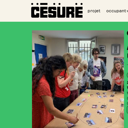
projet
occupant·