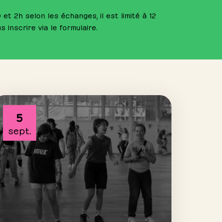
 et 2h selon les échanges, il est limité à 12
 inscrire via le formulaire.
5
sept.