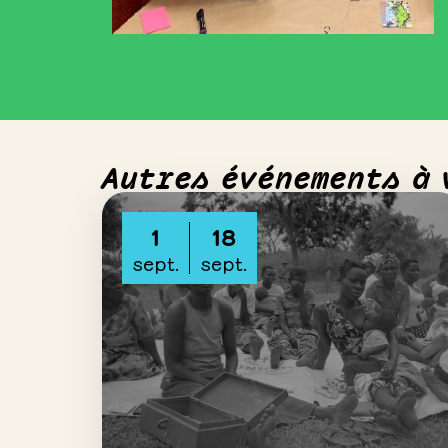
Autres événements à 
1
18
sept.
sept.