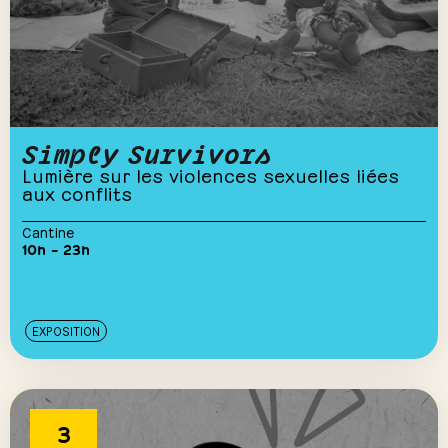
Simply Survivors
Lumière sur les violences sexuelles liées
aux conflits
Cantine
10h – 23h
EXPOSITION
3