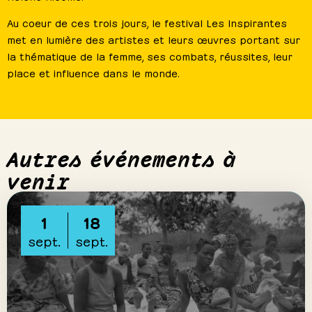
Au coeur de ces trois jours, le festival Les Inspirantes
met en lumière des artistes et leurs œuvres portant sur
la thématique de la femme, ses combats, réussites, leur
place et influence dans le monde.
Autres événements à
venir
1
18
sept.
sept.