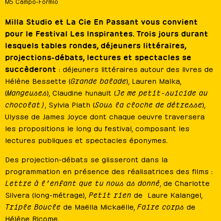
M5 Campo-Formio
Milla Studio et La Cie En Passant vous convient
pour le Festival Les Inspirantes. Trois jours durant
lesquels tables rondes, déjeuners littéraires,
projections-débats, lectures et spectacles se
succèderont
: déjeuners littéraires autour des livres de
Hélène Bessette (
Grande balade
), Lauren Malka,
(
Mangeuses
), Claudine hunault (
Je me petit-suicide au
chocolat)
, Sylvia Plath (
Sous la cloche de détresse
),
Ulysse de James Joyce dont chaque oeuvre traversera
les propositions le long du festival, composant les
lectures publiques et spectacles éponymes.
Des projection-débats se glisseront dans la
programmation en présence des réalisatrices des films :
Lettre à l’enfant que tu nous as donné
, de Charlotte
Silvera (long-métrage),
Petit rien
de Laure Kalangel,
Triple Boucle
de Maëlla Mickaëlle,
Faire corps
de
Hélène Ricome.