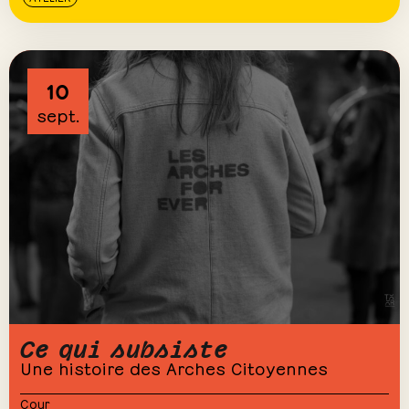
10
sept.
Ce qui subsiste
Une histoire des Arches Citoyennes
Cour