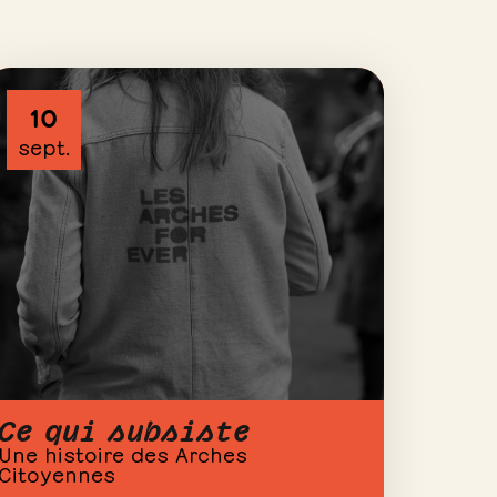
10
sept.
Ce qui subsiste
Une histoire des Arches
Citoyennes