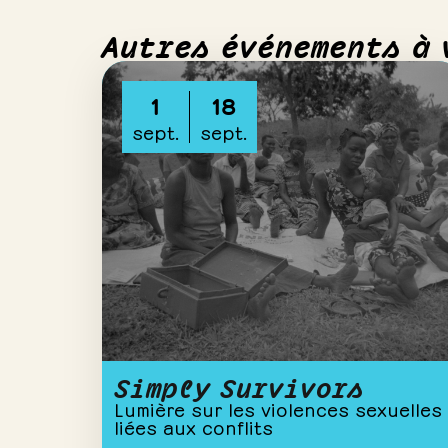
Autres événements à 
1
18
sept.
sept.
Simply Survivors
Lumière sur les violences sexuelles
liées aux conflits