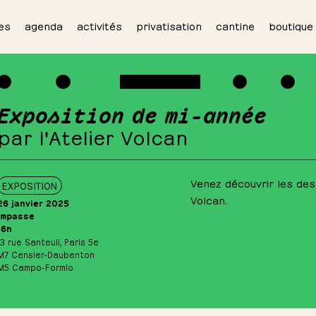
es
agenda
activités
privatisation
cantine
boutique
Exposition de mi-année
par l'Atelier Volcan
Venez découvrir les dess
EXPOSITION
Volcan.
26 janvier 2025
Impasse
16h
13 rue Santeuil, Paris 5e
M7 Censier-Daubenton
M5 Campo-Formio