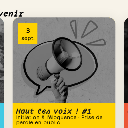
venir
3
sept.
Haut les voix ! #1
Initiation à l'éloquence · Prise de
parole en public