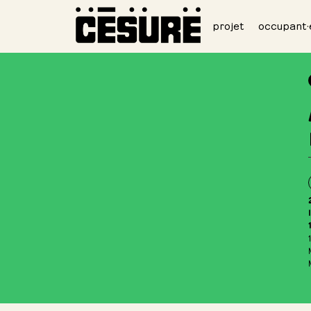
projet
occupant·