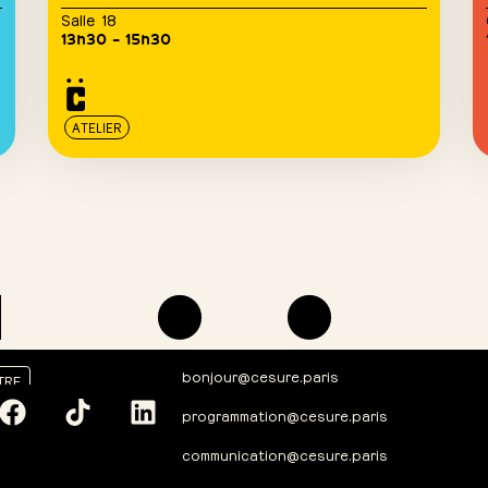
Salle 18
13h30 – 15h30
ATELIER
bonjour@cesure.paris
TRE
programmation@cesure.paris
communication@cesure.paris