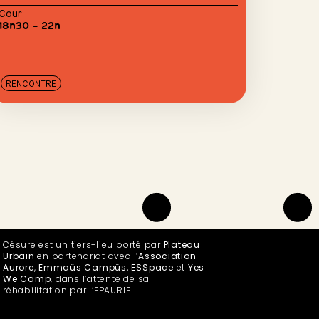
Cour
18h30 – 22h
RENCONTRE
Césure est un tiers-lieu porté par
Plateau
Urbain
en partenariat avec l’
Association
Aurore
,
Emmaüs Campüs, ESSpace
et
Yes
We Camp
, dans l’attente de sa
réhabilitation par l’EPAURIF.