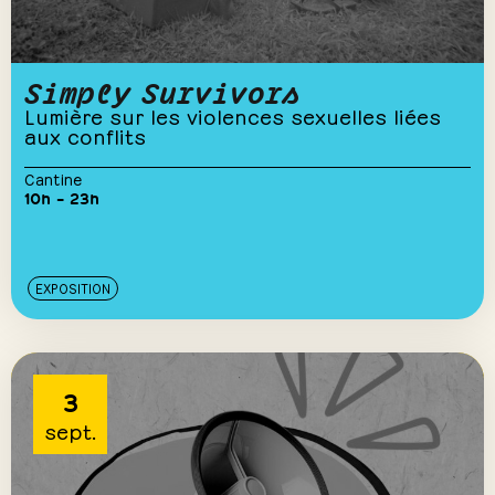
Simply Survivors
Lumière sur les violences sexuelles liées
aux conflits
Cantine
10h – 23h
EXPOSITION
3
sept.