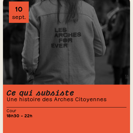
10
sept.
Ce qui subsiste
Une histoire des Arches Citoyennes
Cour
18h30 – 22h