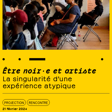
Être noir·e et artiste
La singularité d’une
expérience atypique
PROJECTION
RENCONTRE
21 février 2024