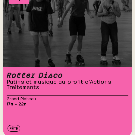
Roller Disco
Patins et musique au profit d'Actions
Traitements
Grand Plateau
17h – 22h
FÊTE