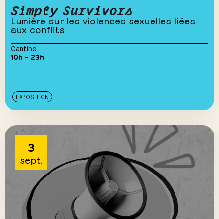
Simply Survivors
Lumière sur les violences sexuelles liées
aux conflits
Cantine
10h – 23h
EXPOSITION
3
sept.