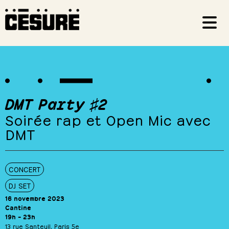
DMT Party ♯2
Soirée rap et Open Mic avec
DMT
CONCERT
DJ SET
16 novembre 2023
Cantine
19h – 23h
13 rue Santeuil, Paris 5e