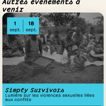
Autres événements à
venir
1
18
sept.
sept.
Simply Survivors
Lumière sur les violences sexuelles liées
aux conflits