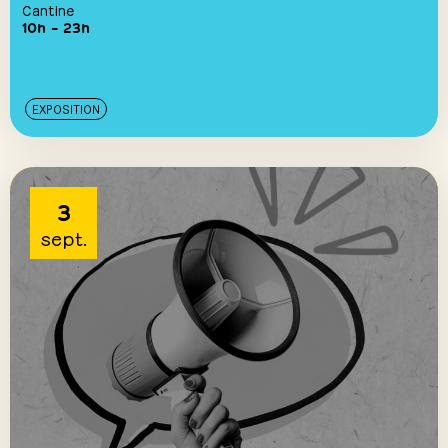
Cantine
10h – 23h
EXPOSITION
3
sept.