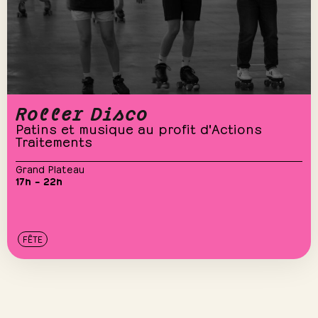
Roller Disco
Patins et musique au profit d'Actions
Traitements
Grand Plateau
17h – 22h
FÊTE