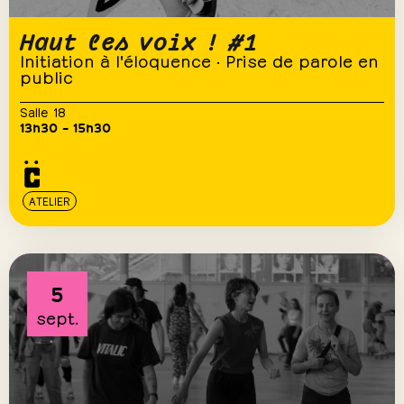
Haut les voix ! #1
Initiation à l'éloquence · Prise de parole en
public
Salle 18
13h30 – 15h30
ATELIER
5
sept.