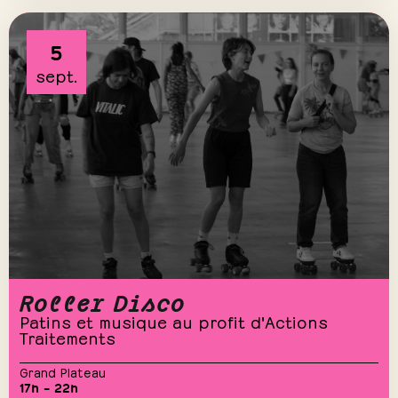
5
sept.
Roller Disco
Patins et musique au profit d'Actions
Traitements
Grand Plateau
17h – 22h