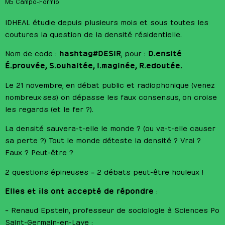
M5 Campo-Formio
IDHEAL étudie depuis plusieurs mois et sous toutes les
coutures la question de la densité résidentielle.
hashtag#DESIR
D.ensité
Nom de code :
, pour :
É.prouvée, S.ouhaitée, I.maginée, R.edoutée.
Le 21 novembre, en débat public et radiophonique (venez
nombreux·ses) on dépasse les faux consensus, on croise
les regards (et le fer ?).
La densité sauvera-t-elle le monde ? (ou va-t-elle causer
sa perte ?) Tout le monde déteste la densité ? Vrai ?
Faux ? Peut-être ?
2 questions épineuses = 2 débats peut-être houleux !
Elles et ils ont accepté de répondre
:
– Renaud Epstein, professeur de sociologie à Sciences Po
Saint-Germain-en-Laye ;