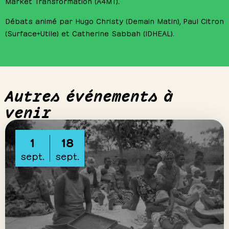
Market Transformation (A4MT).
Débats animé par
Hugo Christy
(Demain Matin),
Paul Citron
(Surface+Utile) et
Catherine Sabbah
(IDHEAL).
Autres événements à
venir
1
18
sept.
sept.