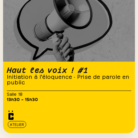
Haut les voix ! #1
Initiation à l'éloquence · Prise de parole en
public
Salle 18
13h30 – 15h30
ATELIER