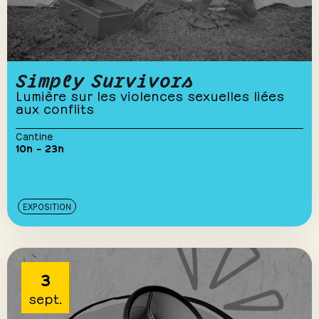
Simply Survivors
Lumière sur les violences sexuelles liées
aux conflits
Cantine
10h – 23h
EXPOSITION
3
sept.