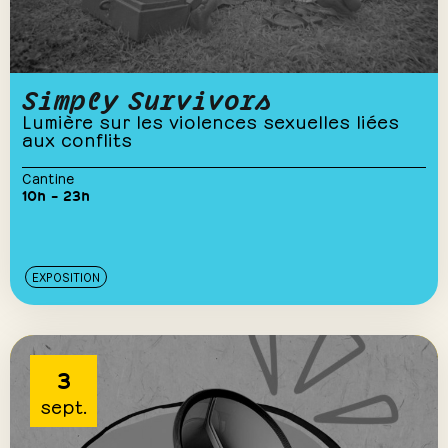
Simply Survivors
Lumière sur les violences sexuelles liées
aux conflits
Cantine
10h – 23h
EXPOSITION
3
sept.