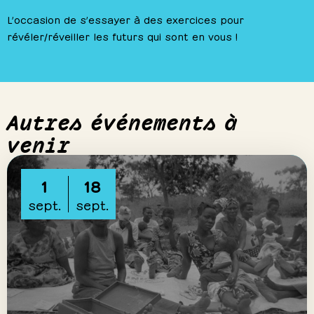
L’occasion de s’essayer à des exercices pour
révéler/réveiller les futurs qui sont en vous !
Autres événements à
venir
1
18
sept.
sept.