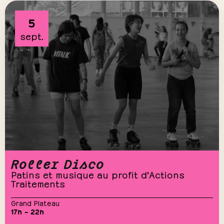
5
sept.
Roller Disco
Patins et musique au profit d'Actions
Traitements
Grand Plateau
17h – 22h