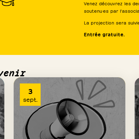
Venez découvrez les der
soutenu·es par l’associ
La projection sera suivi
Entrée gratuite.
venir
3
sept.