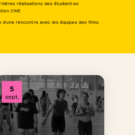
nières réalisations des étudiant·es
ation CINE
e d’une rencontre avec les équipes des films.
5
sept.