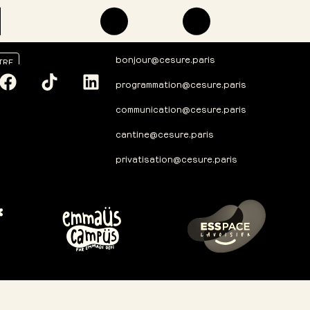
bonjour@cesure.paris
TRE
programmation@cesure.paris
communication@cesure.paris
cantine@cesure.paris
privatisation@cesure.paris