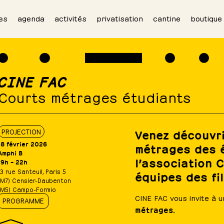
es
agenda
activités
privatisation
cantine
boutique
CINE FAC
Courts métrages étudiants
Venez découvri
PROJECTION
18 février 2026
métrages des é
Amphi B
l’association 
19h – 22h
13 rue Santeuil, Paris 5
équipes des fi
(M7) Censier-Daubenton
(M5) Campo-Formio
CINE FAC vous invite à 
PROGRAMME
métrages.