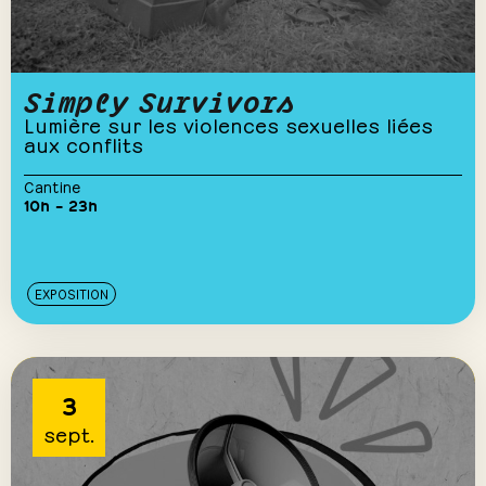
Simply Survivors
Lumière sur les violences sexuelles liées
aux conflits
Cantine
10h – 23h
EXPOSITION
3
sept.