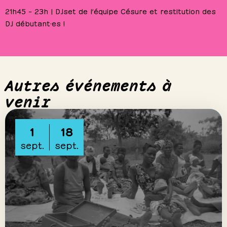
21h45 – 23h | DJset de l’équipe Césure et restitution des
DJ débutant·es !
Autres événements à
venir
1
18
sept.
sept.