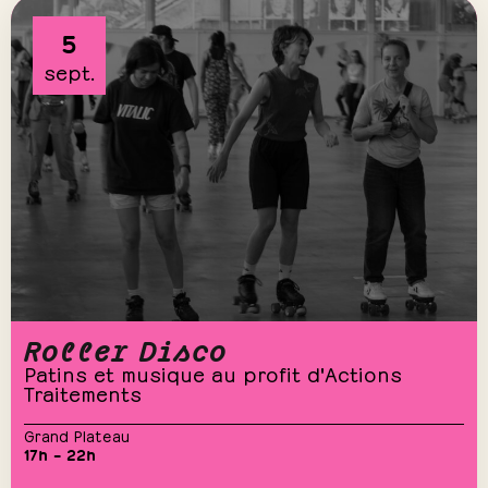
5
sept.
Roller Disco
Patins et musique au profit d'Actions
Traitements
Grand Plateau
17h – 22h