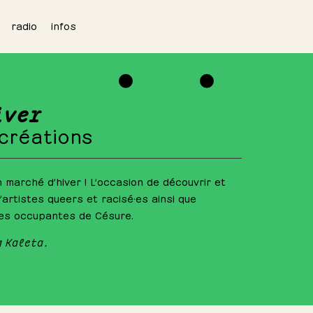
radio
infos
iver
 créations
 marché d’hiver ! L’occasion de découvrir et
’artistes queers et racisé·es ainsi que
res occupantes de Césure.
a Kaleta.