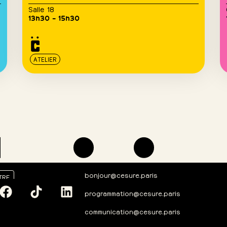
Salle 18
13h30 – 15h30
ATELIER
bonjour@cesure.paris
TRE
programmation@cesure.paris
communication@cesure.paris