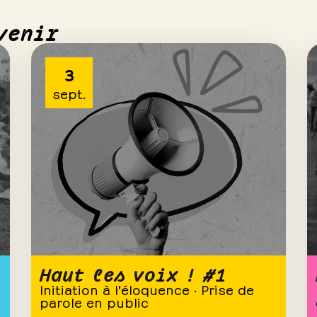
venir
3
sept.
Haut les voix ! #1
Initiation à l'éloquence · Prise de
parole en public