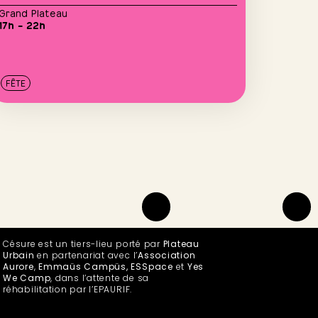
Grand Plateau
17h – 22h
FÊTE
Césure est un tiers-lieu porté par
Plateau
Urbain
en partenariat avec l’
Association
Aurore
,
Emmaüs Campüs, ESSpace
et
Yes
We Camp
, dans l’attente de sa
réhabilitation par l’EPAURIF.