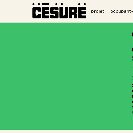
projet
occupant·