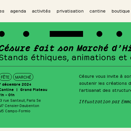
es
agenda
activités
privatisation
cantine
boutique
Césure fait son Marché d’H
Stands éthiques, animations et
Césure vous invite à son
FÊTE
MARCHÉ
soutenir les créations d
7 décembre 2024
Cantine
Grand Plateau
l’artisanat des structu
11h – 01h
13 rue Santeuil, Paris 5e
Illustration par Emm
M7 Censier-Daubenton
M5 Campo-Formio