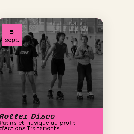
5
sept.
Roller Disco
Patins et musique au profit
d'Actions Traitements