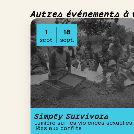
Autres événements à 
1
18
sept.
sept.
Simply Survivors
Lumière sur les violences sexuelles
liées aux conflits