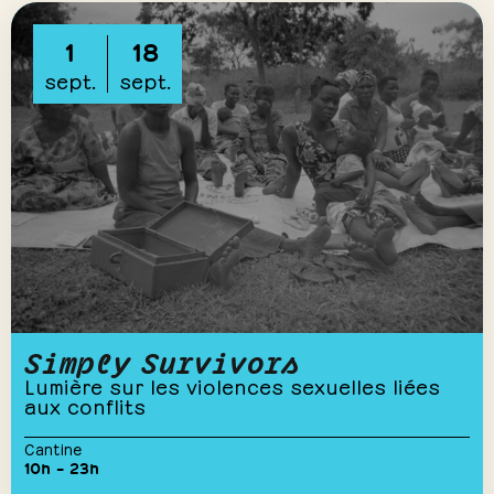
1
18
sept.
sept.
Simply Survivors
Lumière sur les violences sexuelles liées
aux conflits
Cantine
10h – 23h