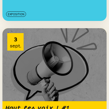
EXPOSITION
3
sept.
Haut les voix ! #1