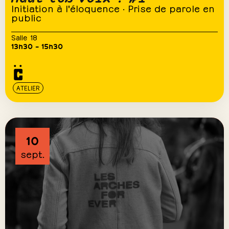
Initiation à l'éloquence · Prise de parole en
public
Salle 18
13h30 – 15h30
ATELIER
10
sept.