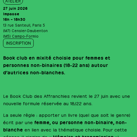
ATELIER
27 juin 2026
Impasse
16h – 18h30
13 rue Santeuil, Paris 5
(M7) Censier-Daubenton
(M5) Campo-Formio
INSCRIPTION
Book club en mixité choisie pour femmes et
personnes non-binaires (18-22 ans) autour
d’autrices non-blanches.
Le Book Club des Affranchies revient le 27 juin avec une
nouvelle formule réservée au 18/22 ans.
La seule règle : apporter un livre (quel que soit le genre)
femme, ou personne non-binaire, non-
écrit par une
blanche
en lien avec la thématique choisie. Pour cette
« Mémoire et transmission »
séance, il s’agira de
).