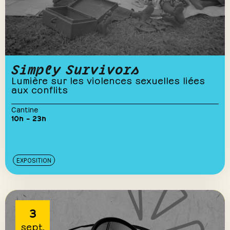
Simply Survivors
Lumière sur les violences sexuelles liées
aux conflits
Cantine
10h – 23h
EXPOSITION
3
sept.