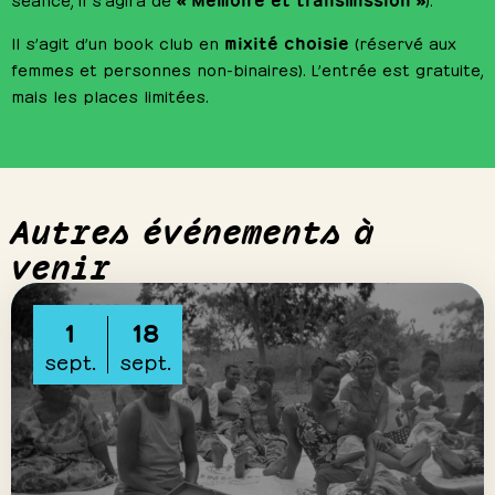
mixité choisie
Il s’agit d’un book club en
(réservé aux
femmes et personnes non-binaires). L’entrée est gratuite,
mais les places limitées.
Autres événements à
venir
1
18
sept.
sept.