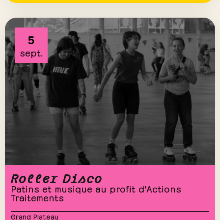
5
sept.
Roller Disco
Patins et musique au profit d'Actions
Traitements
Grand Plateau