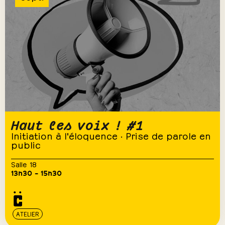
Haut les voix ! #1
Initiation à l'éloquence · Prise de parole en
public
Salle 18
13h30 – 15h30
ATELIER