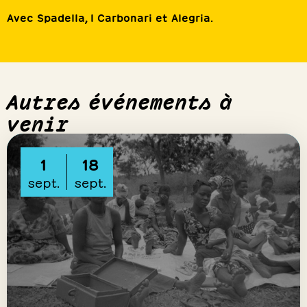
Avec Spadella, I Carbonari et Alegria.
Autres événements à
venir
1
18
sept.
sept.