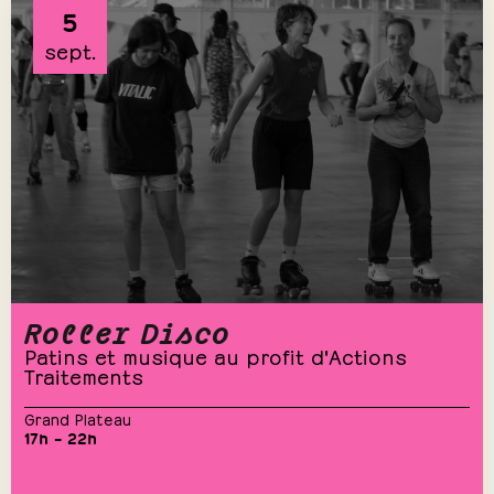
5
sept.
Roller Disco
Patins et musique au profit d'Actions
Traitements
Grand Plateau
17h – 22h