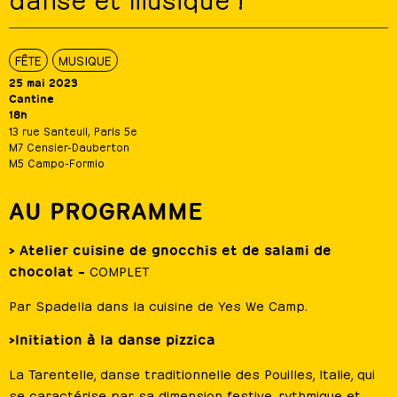
FÊTE
MUSIQUE
25 mai 2023
Cantine
18h
13 rue Santeuil, Paris 5e
M7 Censier-Dauberton
M5 Campo-Formio
AU PROGRAMME
> Atelier cuisine de gnocchis et de salami de
chocolat –
COMPLET
Par Spadella dans la cuisine de Yes We Camp.
>Initiation à la danse pizzica
La Tarentelle, danse traditionnelle des Pouilles, Italie, qui
se caractérise par sa dimension festive, rythmique et