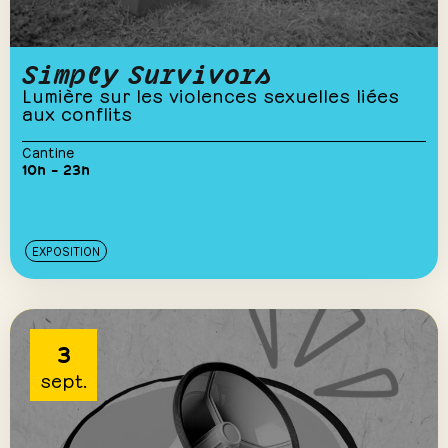
Simply Survivors
Lumière sur les violences sexuelles liées
aux conflits
Cantine
10h – 23h
EXPOSITION
3
sept.