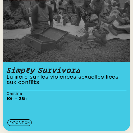
Simply Survivors
Lumière sur les violences sexuelles liées
aux conflits
Cantine
10h – 23h
EXPOSITION