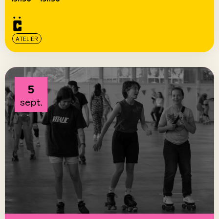
ATELIER
5
sept.