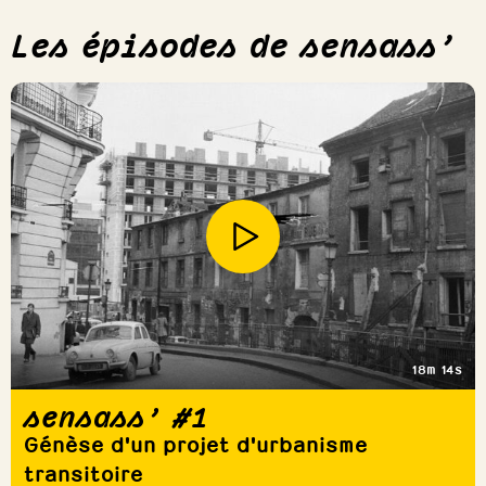
Les épisodes de sensass’
18m 14s
sensass’ #1
Génèse d'un projet d'urbanisme
transitoire