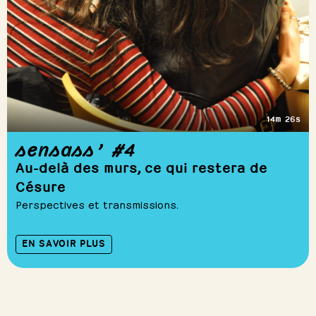
14m 26s
sensass’ #4
Au-delà des murs, ce qui restera de
Césure
Perspectives et transmissions.
EN SAVOIR PLUS