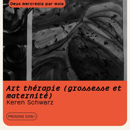
Deux mercredis par mois
Art thérapie (grossesse et
maternité)
Keren Schwarz
PRENONS SOIN !