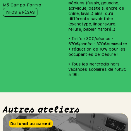
médiums (fusain, gouache,
M5 Campo-Formio
acrylique, pastels, encre de
INFOS & RÉSAS
chine, lavis…) ainsi qu’à
différents savoir-faire
(cyanotype, linogravure,
reliure, papier marbré…)
> Tarifs : 30€/séance ·
670€/année · 370€/semestre
+ réduction de 10% pour les
occupant·es de Césure !
> Tous les mercredis hors
vacances scolaires de 16h30
à 18h.
Autres ateliers
Du lundi au samedi