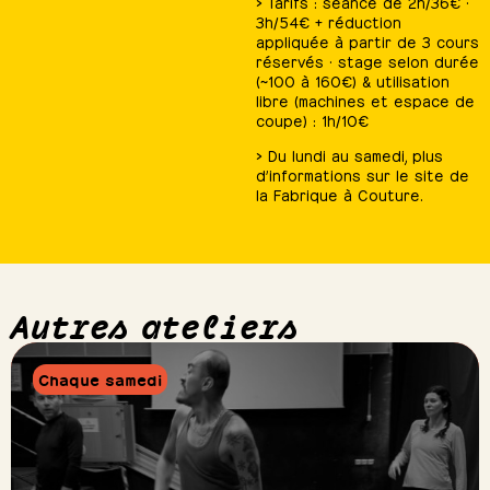
> Tarifs : séance de 2h/36€ ·
3h/54€ + réduction
appliquée à partir de 3 cours
réservés · stage selon durée
(~100 à 160€) & utilisation
libre (machines et espace de
coupe) : 1h/10€
> Du lundi au samedi, plus
d’informations sur le site de
la Fabrique à Couture.
Autres ateliers
Chaque samedi