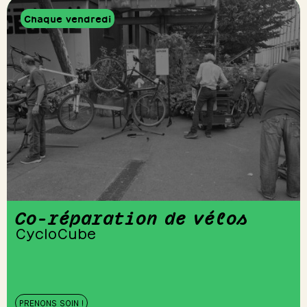
Chaque vendredi
Co-réparation de vélos
CycloCube
PRENONS SOIN !