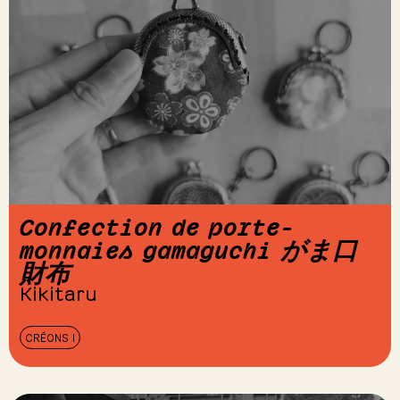
Confection de porte-
monnaies gamaguchi がま口
財布
Kikitaru
CRÉONS !