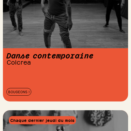
Danse contemporaine
Colcrea
BOUGEONS !
Chaque dernier jeudi du mois