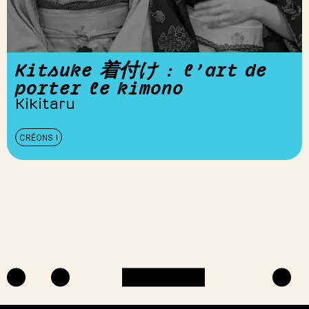
Kitsuke 着付け : l’art de
porter le kimono
Kikitaru
CRÉONS !