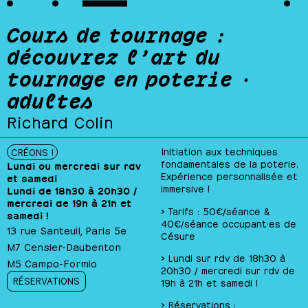
Cours de tournage :
découvrez l’art du
tournage en poterie ·
adultes
Richard Colin
Initiation aux techniques
CRÉONS !
fondamentales de la poterie.
Lundi ou mercredi sur rdv
Expérience personnalisée et
et samedi
immersive !
Lundi de 18h30 à 20h30 /
mercredi de 19h à 21h et
> Tarifs : 50€/séance &
samedi !
40€/séance occupant·es de
13 rue Santeuil, Paris 5e
Césure
M7 Censier-Daubenton
> Lundi sur rdv de 18h30 à
M5 Campo-Formio
20h30 / mercredi sur rdv de
RÉSERVATIONS
19h à 21h et samedi !
> Réservations :