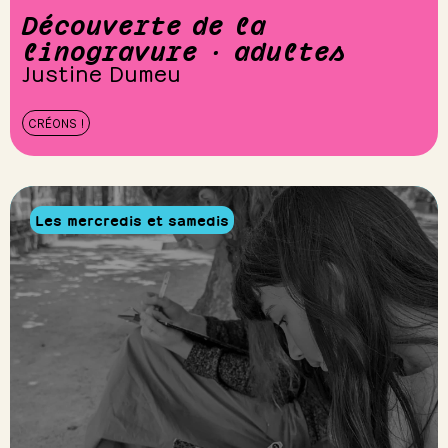
Découverte de la
linogravure · adultes
Justine Dumeu
CRÉONS !
Les mercredis et samedis