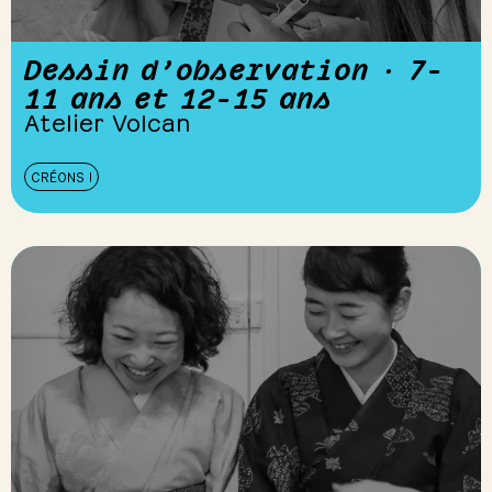
Dessin d’observation · 7-
11 ans et 12-15 ans
Atelier Volcan
CRÉONS !