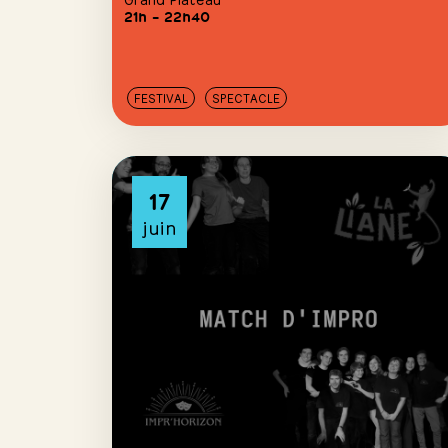
21h – 22h40
FESTIVAL
SPECTACLE
17
juin