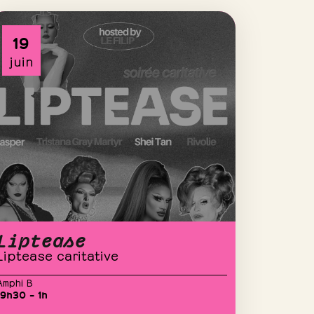
19
juin
Liptease
Liptease caritative
Amphi B
19h30 – 1h