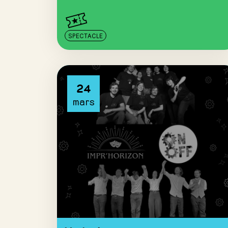
SPECTACLE
24
mars