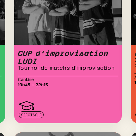
CUP d’improvisation
LUDI
Tournoi de matchs d'improvisation
Cantine
19h45 – 22h15
SPECTACLE