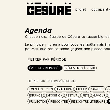
projet
occupant·
Agenda
Chaque mois, l’équipe de Césure te rassemble les
Le principe : il y en a pour tous les goûts mais il
pourrait que l’on te fasse gagner des places po
FILTRER PAR PÉRIODE
ÉVÉNEMENTS PASSÉS
ÉVÉNEMENTS À VENIR
FILTRER PAR TYPE D'ÉVÈNEMENTS
TOUS LES TYPES
ANIMATION
ATELIER
BANQUET
C
ENFANCE
EXPOSITION
FESTIVAL
FÊTE
HUMOUR
PROJECTION
RENCONTRE
RENCONTRE LITTÉRAIRE