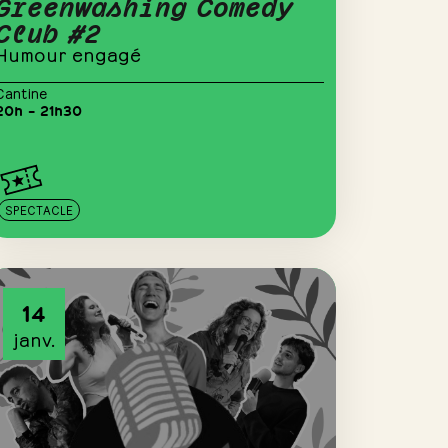
Greenwashing Comedy
Club #2
Humour engagé
Cantine
20h – 21h30
SPECTACLE
14
janv.