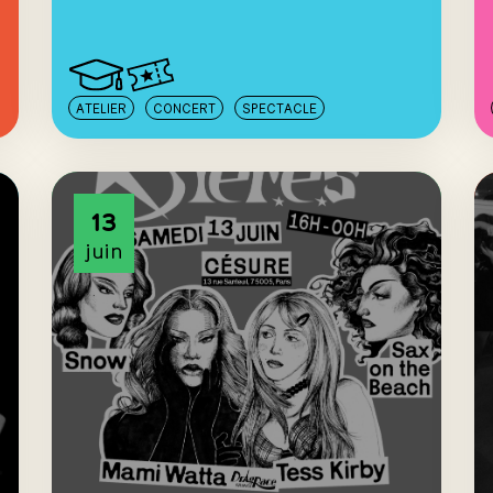
ATELIER
CONCERT
SPECTACLE
13
juin