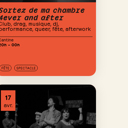
Sortez de ma chambre
4ever and after
Club, drag, musique, dj,
performance, queer, fête, afterwork
Cantine
20h – 00h
FÊTE
SPECTACLE
17
avr.