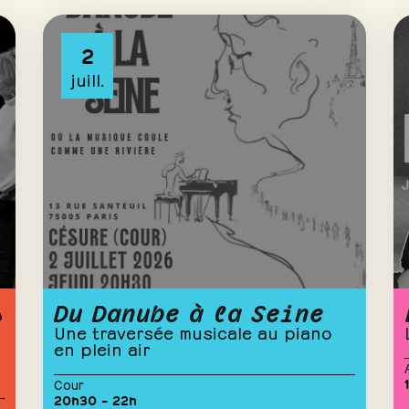
2
juill.
s
Du Danube à la Seine
Une traversée musicale au piano
en plein air
Cour
20h30 – 22h