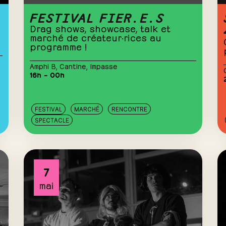
FESTIVAL FIER.E.S
Drag shows, showcase, talk et
marché de créateur·rices au
programme !
Amphi B
,
Cantine
,
Impasse
16h – 00h
FESTIVAL
MARCHÉ
RENCONTRE
SPECTACLE
7
mai