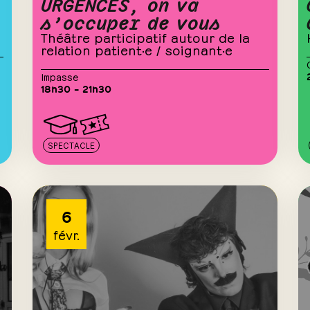
URGENCES, on va
s’occuper de vous
Théâtre participatif autour de la
relation patient·e / soignant·e
Impasse
18h30 – 21h30
SPECTACLE
6
févr.