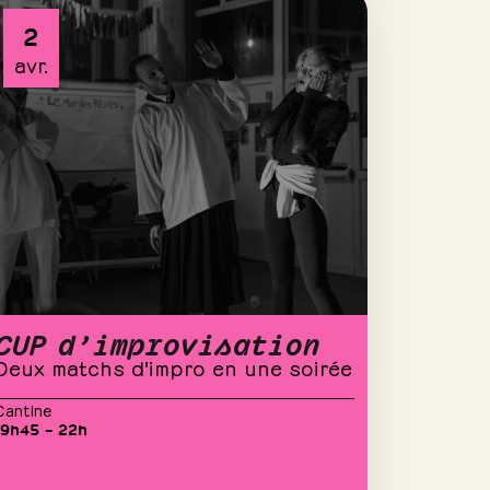
2
avr.
CUP d’improvisation
Deux matchs d'impro en une soirée
Cantine
19h45 – 22h