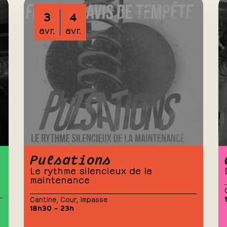
3
4
avr.
avr.
Pulsations
Le rythme silencieux de la
maintenance
Cantine
,
Cour
,
Impasse
18h30 – 23h