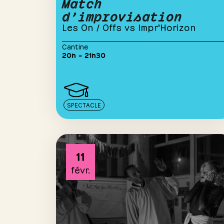
Match
d’improvisation
Les On / Offs vs Impr'Horizon
Cantine
20h – 21h30
SPECTACLE
11
févr.