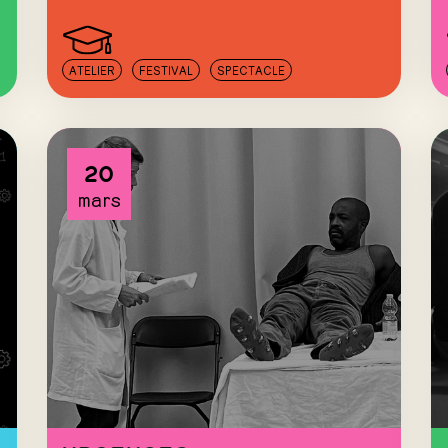
ATELIER
FESTIVAL
SPECTACLE
20
mars