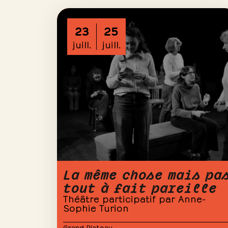
23
25
juill.
juill.
La même chose mais pa
tout à fait pareille
Théâtre participatif par Anne-
Sophie Turion
Grand Plateau