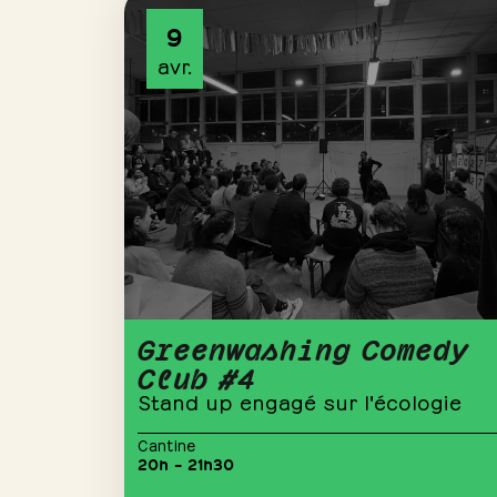
9
avr.
Greenwashing Comedy
Club #4
Stand up engagé sur l'écologie
Cantine
20h – 21h30