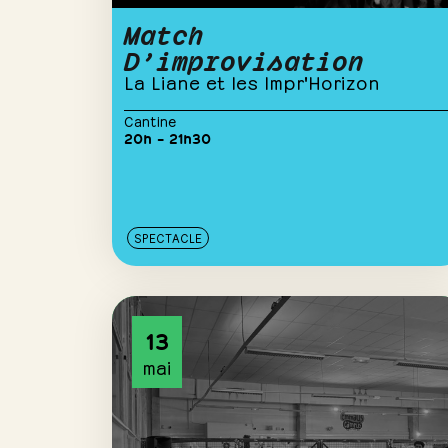
Match
D’improvisation
La Liane et les Impr'Horizon
Cantine
20h – 21h30
SPECTACLE
13
mai