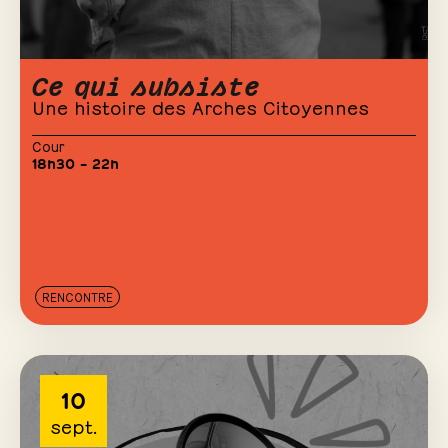
Ce qui subsiste
Une histoire des Arches Citoyennes
Cour
18h30 – 22h
RENCONTRE
10
sept.