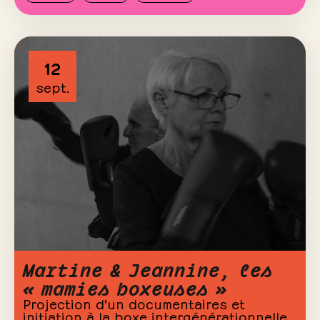
12
sept.
Martine & Jeannine, les
« mamies boxeuses »
Projection d'un documentaires et
initiation à la boxe intergénérationnelle.