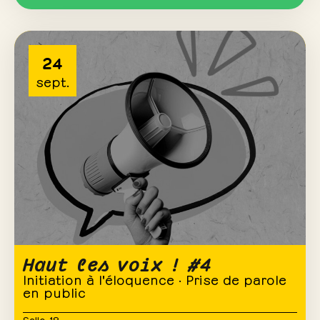
24
sept.
Haut les voix ! #4
Initiation à l'éloquence · Prise de parole
en public
Salle 18