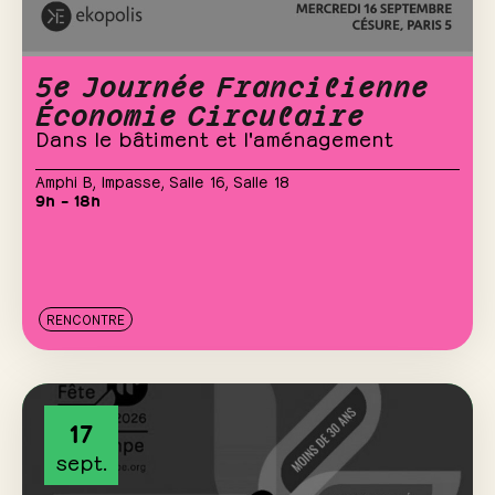
5e Journée Francilienne
Économie Circulaire
Dans le bâtiment et l'aménagement
Amphi B
,
Impasse
,
Salle 16
,
Salle 18
9h – 18h
RENCONTRE
17
sept.