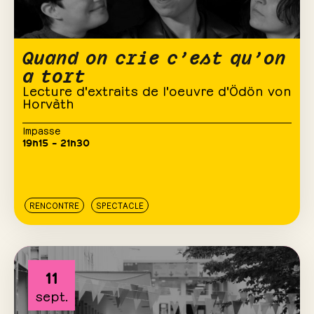
Quand on crie c’est qu’on
a tort
Lecture d'extraits de l'oeuvre d'Ödön von
Horvàth
Impasse
19h15 – 21h30
RENCONTRE
SPECTACLE
11
sept.