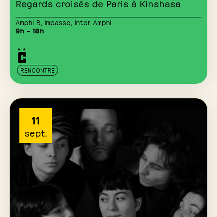
Regards croisés de Paris à Kinshasa
Amphi B
,
Impasse
,
Inter Amphi
9h – 18h
RENCONTRE
11
sept.