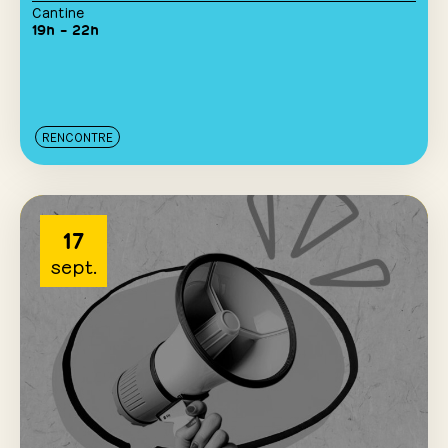
Cantine
19h – 22h
RENCONTRE
17
sept.