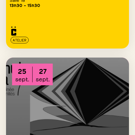
13h30 – 15h30
ATELIER
25
27
sept.
sept.