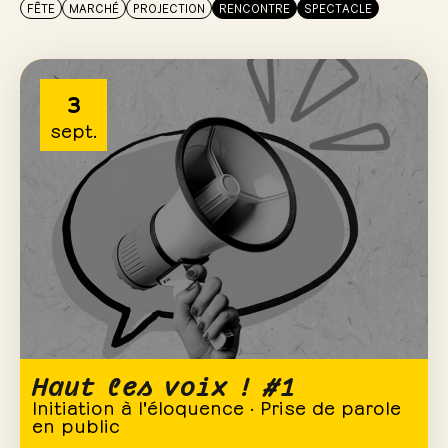
FÊTE
MARCHÉ
PROJECTION
RENCONTRE
SPECTACLE
3
sept.
Haut les voix ! #1
Initiation à l'éloquence · Prise de parole
en public