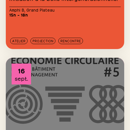
Amphi B
,
Grand Plateau
15h – 18h
ATELIER
PROJECTION
RENCONTRE
16
sept.