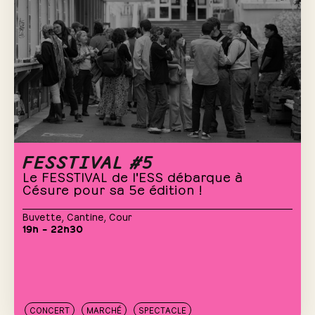
FESSTIVAL #5
Le FESSTIVAL de l'ESS débarque à
Césure pour sa 5e édition !
Buvette
,
Cantine
,
Cour
19h – 22h30
CONCERT
MARCHÉ
SPECTACLE