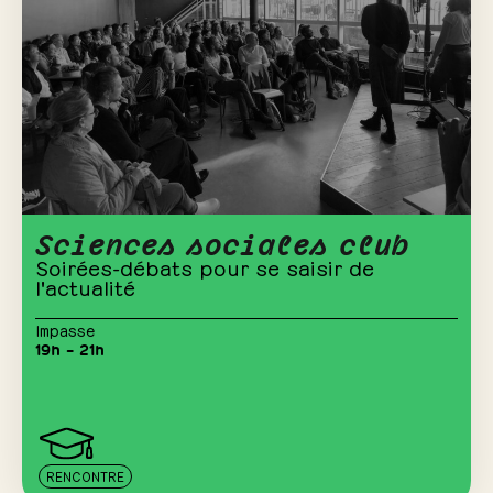
Sciences sociales club
Soirées-débats pour se saisir de
l'actualité
Impasse
19h – 21h
RENCONTRE