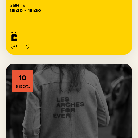
Salle 18
13h30 – 15h30
ATELIER
10
sept.