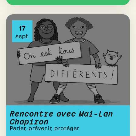
17
sept.
Rencontre avec Mai-Lan
Chapiron
Parler, prévenir, protéger