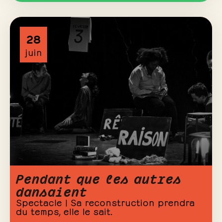
28
juin
Pendant que les autres
dansaient
Spectacle | Sa reconstruction prendra
du temps, elle le sait.