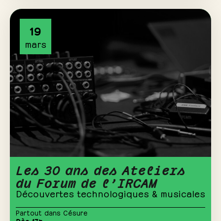
19
mars
Les 30 ans des Ateliers
du Forum de l’IRCAM
Découvertes technologiques & musicales
Partout dans Césure
Dès 17h