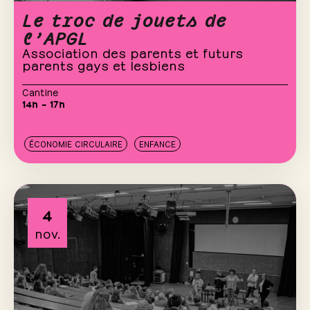
Le troc de jouets de
l’APGL
Association des parents et futurs
parents gays et lesbiens
Cantine
14h – 17h
ÉCONOMIE CIRCULAIRE
ENFANCE
4
nov.