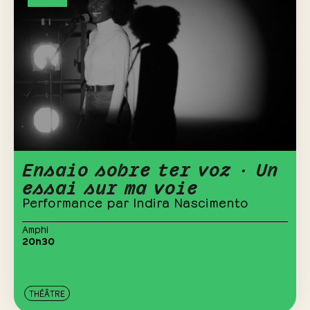
Ensaio sobre ter voz · Un
essai sur ma voie
Performance par Indira Nascimento
Amphi
20h30
THÉÂTRE