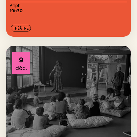
Amphi
19h30
THÉÂTRE
9
déc.