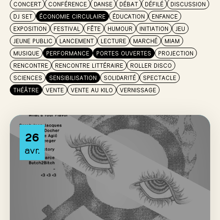
CONCERT
CONFÉRENCE
DANSE
DÉBAT
DÉFILÉ
DISCUSSION
DJ SET
ÉCONOMIE CIRCULAIRE
ÉDUCATION
ENFANCE
EXPOSITION
FESTIVAL
FÊTE
HUMOUR
INITIATION
JEU
JEUNE PUBLIC
LANCEMENT
LECTURE
MARCHÉ
MIAM
MUSIQUE
PERFORMANCE
PORTES OUVERTES
PROJECTION
RENCONTRE
RENCONTRE LITTÉRAIRE
ROLLER DISCO
SCIENCES
SENSIBILISATION
SOLIDARITÉ
SPECTACLE
THÉÂTRE
VENTE
VENTE AU KILO
VERNISSAGE
26
avr.