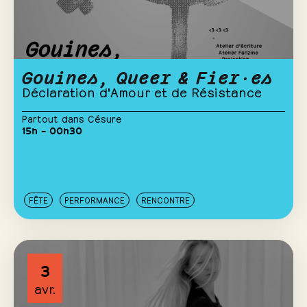
Gouines, Queer & Fier·es
Déclaration d'Amour et de Résistance
Partout dans Césure
15h – 00h30
FÊTE
PERFORMANCE
RENCONTRE
3
avr.