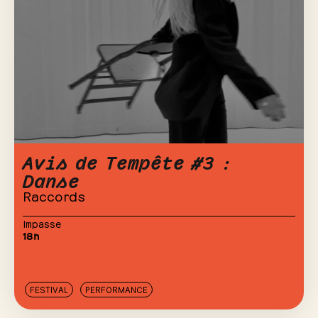
Avis de Tempête #3 :
Danse
Raccords
Impasse
18h
FESTIVAL
PERFORMANCE