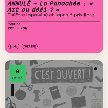
ANNULÉ – La Panachée : «
Art ou défi ? »
Théâtre improvisé et repas à prix libre
Cantine
20h → 23h
MIAM
THÉÂTRE
9
sept.