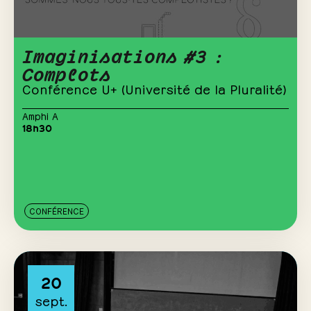
Imaginisations #3 :
Complots
Conférence U+ (Université de la Pluralité)
Amphi A
18h30
CONFÉRENCE
20
sept.