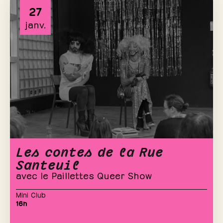
27
janv.
Les contes de la Rue
Santeuil
avec le Paillettes Queer Show
Mini Club
16h