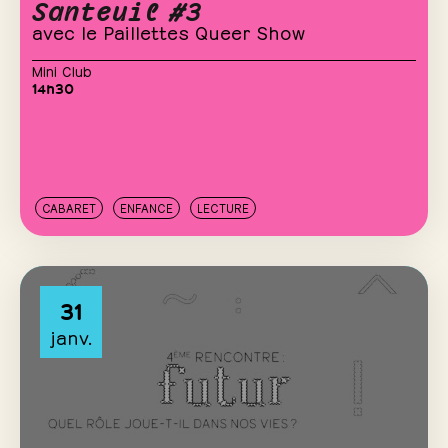
Santeuil #3
avec le Paillettes Queer Show
Mini Club
14h30
CABARET
ENFANCE
LECTURE
31
janv.