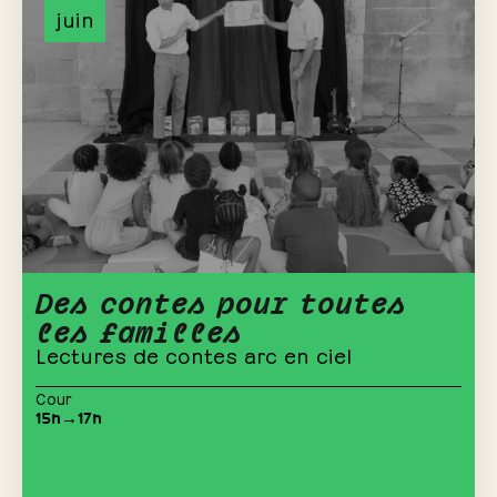
juin
Des contes pour toutes
les familles
Lectures de contes arc en ciel
Cour
15h→17h