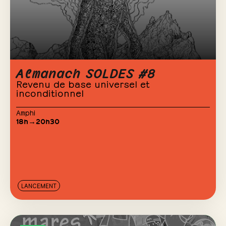
Almanach SOLDES #8
Revenu de base universel et
inconditionnel
Amphi
18h→20h30
LANCEMENT