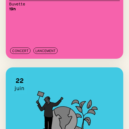
Buvette
19h
CONCERT
LANCEMENT
22
juin