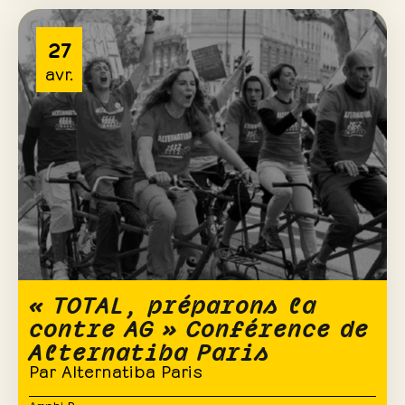
27
avr.
« TOTAL, préparons la
contre AG » Conférence de
Alternatiba Paris
Par Alternatiba Paris