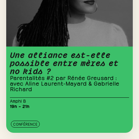
Une alliance est-elle
possible entre mères et
no kids ?
Parentalités #2 par Rénée Greusard :
avec Aline Laurent-Mayard & Gabrielle
Richard
Amphi B
19h – 21h
CONFÉRENCE