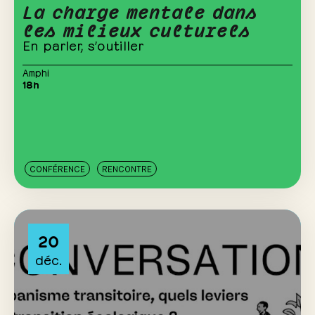
La charge mentale dans
les milieux culturels
En parler, s’outiller
Amphi
18h
CONFÉRENCE
RENCONTRE
20
déc.