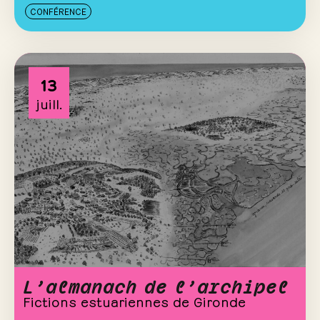
CONFÉRENCE
13
juill.
L’almanach de l’archipel
Fictions estuariennes de Gironde