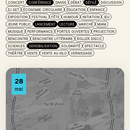
CONCERT
CONFÉRENCE
DANSE
DÉBAT
DÉFILÉ
DISCUSSION
DJ SET
ÉCONOMIE CIRCULAIRE
ÉDUCATION
ENFANCE
EXPOSITION
FESTIVAL
FÊTE
HUMOUR
INITIATION
JEU
JEUNE PUBLIC
LANCEMENT
LECTURE
MARCHÉ
MIAM
MUSIQUE
PERFORMANCE
PORTES OUVERTES
PROJECTION
RENCONTRE
RENCONTRE LITTÉRAIRE
ROLLER DISCO
SCIENCES
SENSIBILISATION
SOLIDARITÉ
SPECTACLE
THÉÂTRE
VENTE
VENTE AU KILO
VERNISSAGE
28
mai