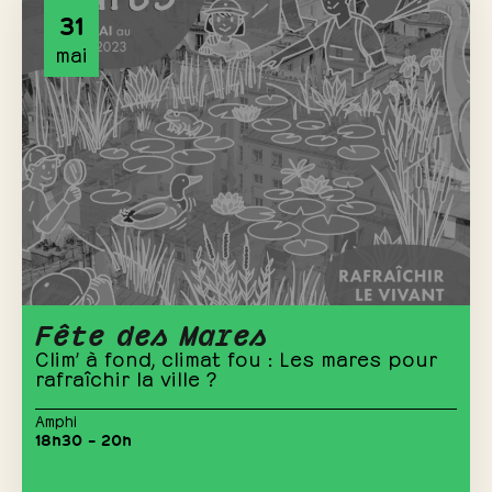
31
mai
Fête des Mares
Clim’ à fond, climat fou : Les mares pour
rafraîchir la ville ?
Amphi
18h30 – 20h