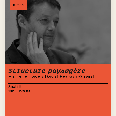
mars
Structure paysagère
Entretien avec David Besson-Girard
Amphi B
18h – 19h30