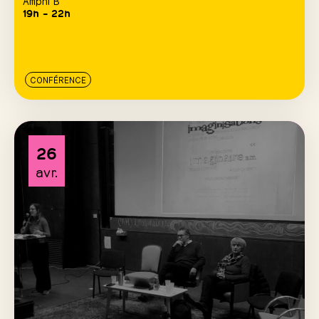
Amphi B
19h – 22h
CONFÉRENCE
26
avr.