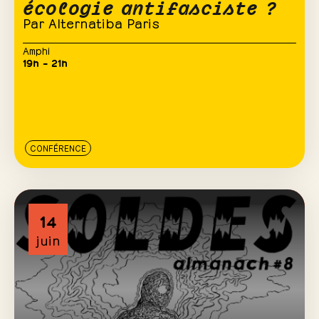
écologie antifasciste ?
Par Alternatiba Paris
Amphi
19h – 21h
CONFÉRENCE
14
juin