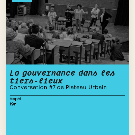
La gouvernance dans les
tiers-lieux
Conversation #7 de Plateau Urbain
Amphi
19h