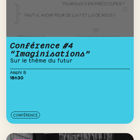
Conférence #4
“Imaginisations”
Sur le thème du futur
Amphi B
18h30
CONFÉRENCE