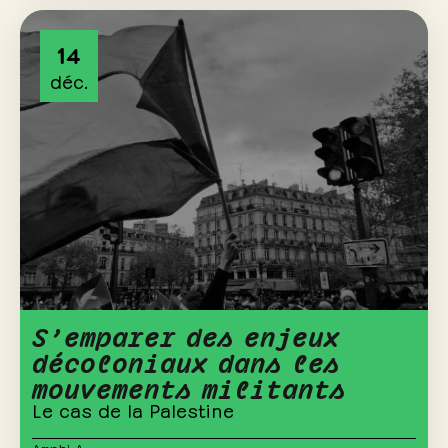
14
déc.
S’emparer des enjeux
décoloniaux dans les
mouvements militants
Le cas de la Palestine