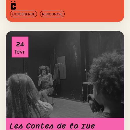
CONFÉRENCE
RENCONTRE
24
févr.
Les Contes de la rue