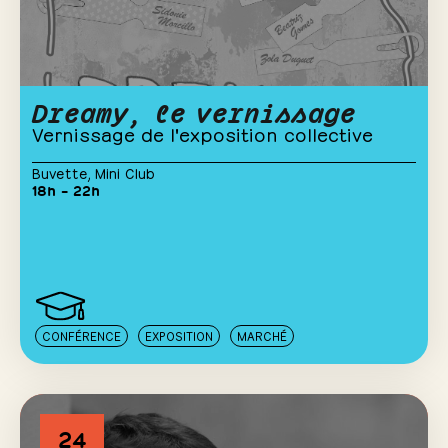
Dreamy, le vernissage
Vernissage de l'exposition collective
Buvette
,
Mini Club
18h – 22h
CONFÉRENCE
EXPOSITION
MARCHÉ
24