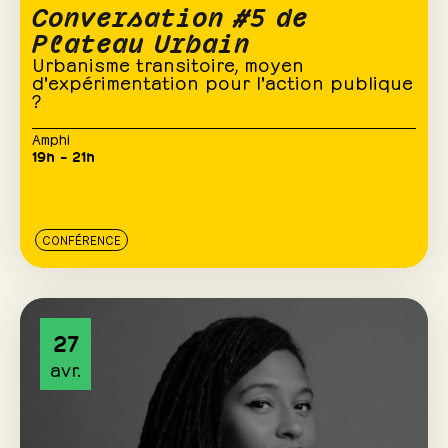
Conversation #5 de
Plateau Urbain
Urbanisme transitoire, moyen
d'expérimentation pour l'action publique
?
Amphi
19h – 21h
CONFÉRENCE
27
avr.