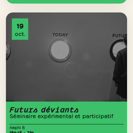
19
oct.
Futurs déviants
Séminaire expérimental et participatif
Amphi B
18h45 – 21h