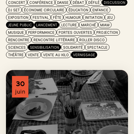
CONCERT
CONFÉRENCE
DANSE
DÉBAT
DÉFILÉ
DISCUSSION
DJ SET
ÉCONOMIE CIRCULAIRE
ÉDUCATION
ENFANCE
EXPOSITION
FESTIVAL
FÊTE
HUMOUR
INITIATION
JEU
JEUNE PUBLIC
LANCEMENT
LECTURE
MARCHÉ
MIAM
MUSIQUE
PERFORMANCE
PORTES OUVERTES
PROJECTION
RENCONTRE
RENCONTRE LITTÉRAIRE
ROLLER DISCO
SCIENCES
SENSIBILISATION
SOLIDARITÉ
SPECTACLE
THÉÂTRE
VENTE
VENTE AU KILO
VERNISSAGE
30
juin