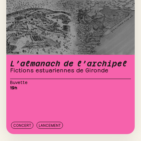
L’almanach de l’archipel
Fictions estuariennes de Gironde
Buvette
19h
CONCERT
LANCEMENT