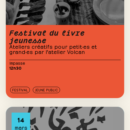
Festival du livre
jeunesse
Ateliers créatifs pour petit·es et
grand·es par l'atelier Volcan
Impasse
12h30
FESTIVAL
JEUNE PUBLIC
14
mars