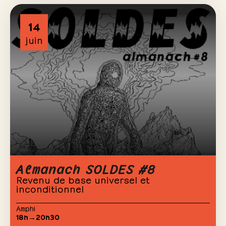
14
juin
Almanach SOLDES #8
Revenu de base universel et
inconditionnel
Amphi
18h→20h30