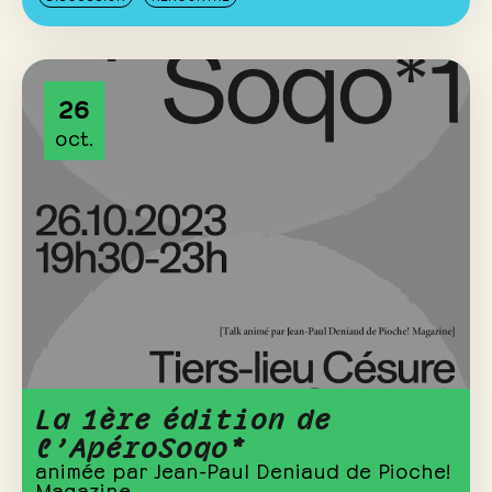
26
oct.
La 1ère édition de
l’ApéroSoqo*
animée par Jean-Paul Deniaud de Pioche!
Magazine