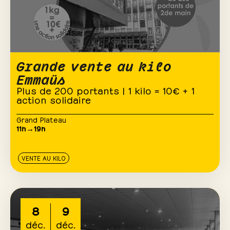
Grande vente au kilo
Emmaüs
Plus de 200 portants | 1 kilo = 10€ + 1
action solidaire
Grand Plateau
11h→19h
VENTE AU KILO
8
9
déc.
déc.