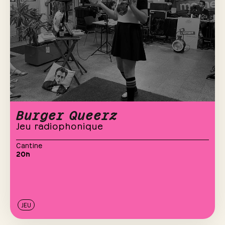
Burger Queerz
Jeu radiophonique
Cantine
20h
JEU