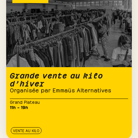
Grande vente au kilo
d’hiver
Organisée par Emmaüs Alternatives
Grand Plateau
11h – 19h
VENTE AU KILO