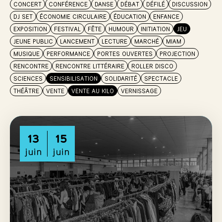
CONCERT
CONFÉRENCE
DANSE
DÉBAT
DÉFILÉ
DISCUSSION
DJ SET
ÉCONOMIE CIRCULAIRE
ÉDUCATION
ENFANCE
EXPOSITION
FESTIVAL
FÊTE
HUMOUR
INITIATION
JEU
JEUNE PUBLIC
LANCEMENT
LECTURE
MARCHÉ
MIAM
MUSIQUE
PERFORMANCE
PORTES OUVERTES
PROJECTION
RENCONTRE
RENCONTRE LITTÉRAIRE
ROLLER DISCO
SCIENCES
SENSIBILISATION
SOLIDARITÉ
SPECTACLE
THÉÂTRE
VENTE
VENTE AU KILO
VERNISSAGE
13
15
juin
juin