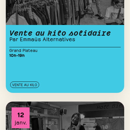
Vente au kilo solidaire
Par Emmaüs Alternatives
Grand Plateau
10h-19h
VENTE AU KILO
12
janv.