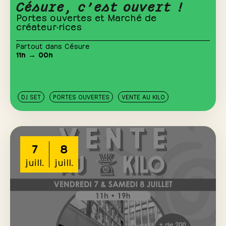
Césure, c’est ouvert !
Portes ouvertes et Marché de
créateur·rices
Partout dans Césure
11h → 00h
DJ SET
PORTES OUVERTES
VENTE AU KILO
7
8
juill.
juill.