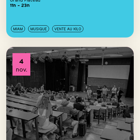
11h – 23h
MIAM
MUSIQUE
VENTE AU KILO
4
nov.