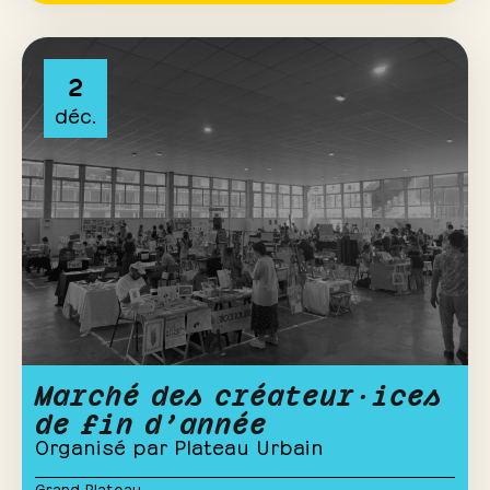
2
déc.
Marché des créateur·ices
de fin d’année
Organisé par Plateau Urbain
Grand Plateau