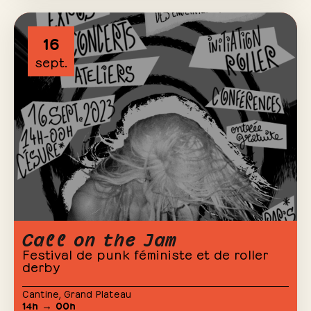
16
sept.
Call on the Jam
Festival de punk féministe et de roller
derby
Cantine
,
Grand Plateau
14h → 00h