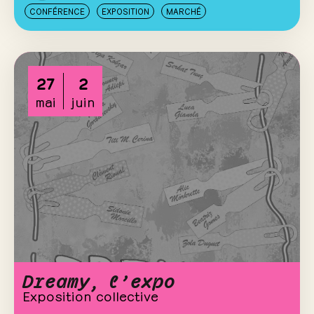
CONFÉRENCE
EXPOSITION
MARCHÉ
27
2
mai
juin
Dreamy, l’expo
Exposition collective