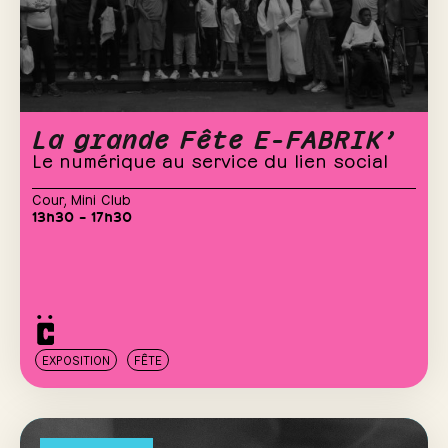
La grande Fête E-FABRIK’
Le numérique au service du lien social
Cour
,
Mini Club
13h30 – 17h30
EXPOSITION
FÊTE