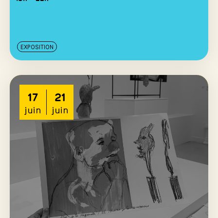
EXPOSITION
17
21
juin
juin