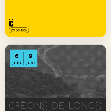
EXPOSITION
6
9
juin
juin