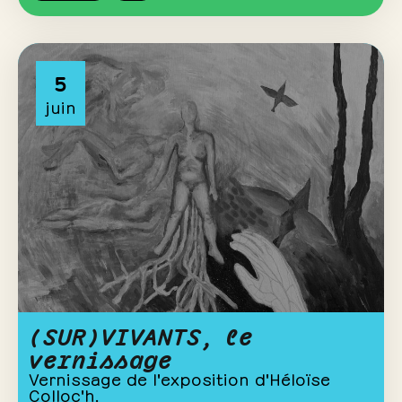
5
juin
(SUR)VIVANTS, le
vernissage
Vernissage de l'exposition d'Héloïse
Colloc'h.