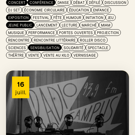
CONCERT
CONFÉRENCE
DANSE
DÉBAT
DÉFILÉ
DISCUSSION
DJ SET
ÉCONOMIE CIRCULAIRE
ÉDUCATION
ENFANCE
EXPOSITION
FESTIVAL
FÊTE
HUMOUR
INITIATION
JEU
JEUNE PUBLIC
LANCEMENT
LECTURE
MARCHÉ
MIAM
MUSIQUE
PERFORMANCE
PORTES OUVERTES
PROJECTION
RENCONTRE
RENCONTRE LITTÉRAIRE
ROLLER DISCO
SCIENCES
SENSIBILISATION
SOLIDARITÉ
SPECTACLE
THÉÂTRE
VENTE
VENTE AU KILO
VERNISSAGE
16
juill.