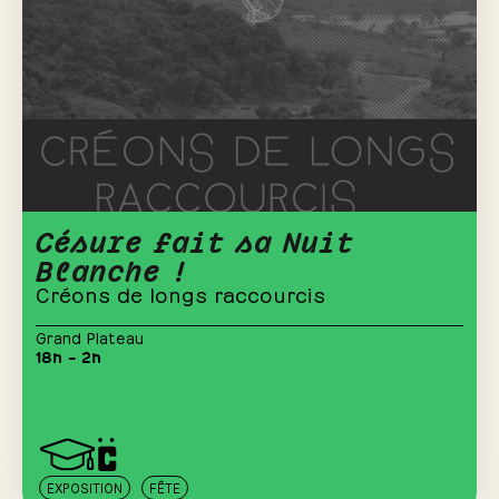
Césure fait sa Nuit
Blanche !
Créons de longs raccourcis
Grand Plateau
18h – 2h
EXPOSITION
FÊTE