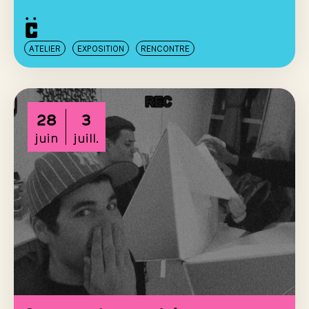
ATELIER
EXPOSITION
RENCONTRE
28
3
juin
juill.