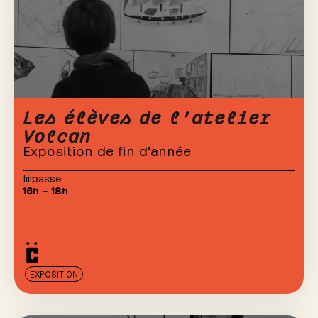
Les élèves de l’atelier
Volcan
Exposition de fin d'année
Impasse
16h – 18h
EXPOSITION