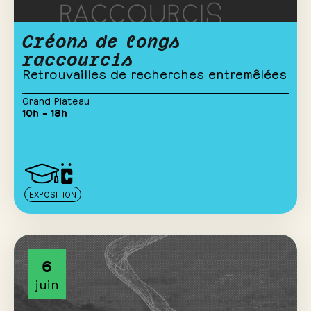
Créons de longs
raccourcis
Retrouvailles de recherches entremêlées
Grand Plateau
10h – 18h
EXPOSITION
6
juin