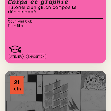
Corps et graphie
Tutoriel d’un glitch composite
décloisonné
Cour
,
Mini Club
11h – 18h
ATELIER
EXPOSITION
21
juin