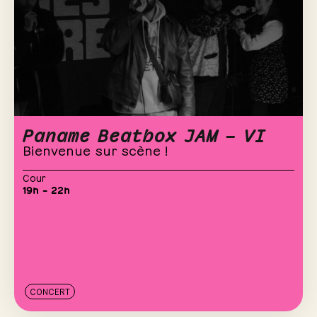
Paname Beatbox JAM – VI
Bienvenue sur scène !
Cour
19h – 22h
CONCERT