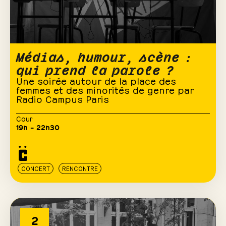
Médias, humour, scène :
qui prend la parole ?
Une soirée autour de la place des
femmes et des minorités de genre par
Radio Campus Paris
Cour
19h – 22h30
CONCERT
RENCONTRE
2