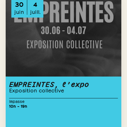
30
4
juin
juill.
EMPREINTES, l’expo
Exposition collective
Impasse
10h – 19h