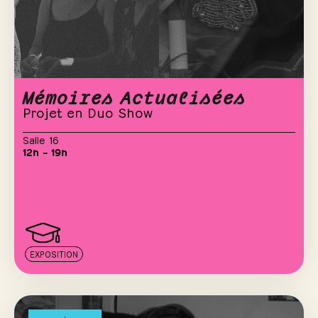
Mémoires Actualisées
Projet en Duo Show
Salle 16
12h – 19h
EXPOSITION