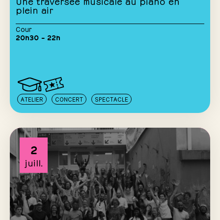
Une traversée musicale au piano en
plein air
Cour
20h30 – 22h
ATELIER
CONCERT
SPECTACLE
2
juill.