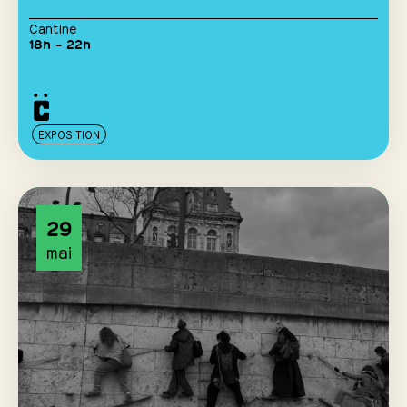
Cantine
18h – 22h
EXPOSITION
29
mai