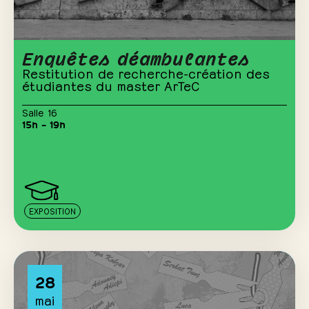
Enquêtes déambulantes
Restitution de recherche-création des
étudiantes du master ArTeC
Salle 16
15h – 19h
EXPOSITION
28
mai