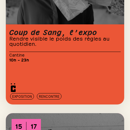
Coup de Sang, l’expo
Rendre visible le poids des règles au
quotidien.
Cantine
10h – 23h
EXPOSITION
RENCONTRE
15
17