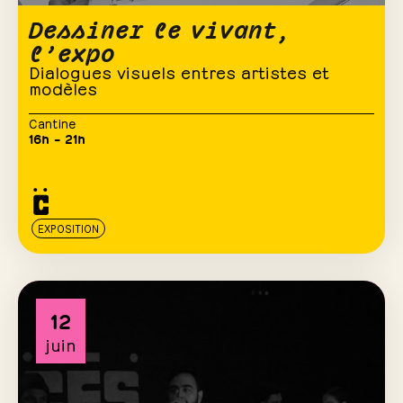
Dessiner le vivant,
l’expo
Dialogues visuels entres artistes et
modèles
Cantine
16h – 21h
EXPOSITION
12
juin