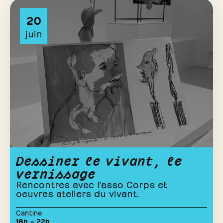
20
juin
Dessiner le vivant, le
vernissage
Rencontres avec l’asso Corps et
oeuvres ateliers du vivant.
Cantine
18h – 22h