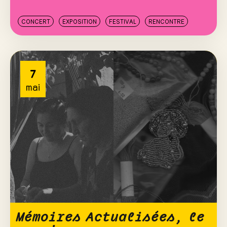
CONCERT
EXPOSITION
FESTIVAL
RENCONTRE
7
mai
Mémoires Actualisées, le