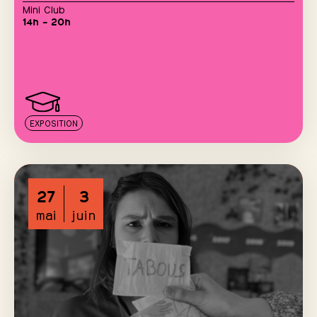
Mini Club
14h – 20h
EXPOSITION
27
3
mai
juin