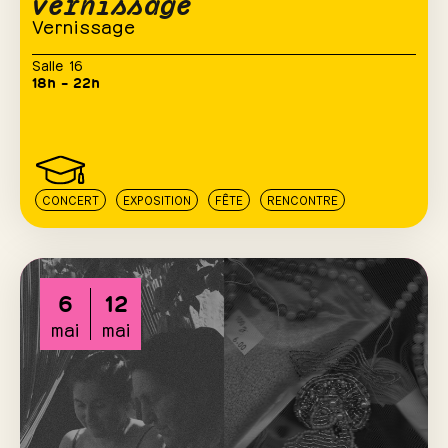
vernissage
Vernissage
Salle 16
18h – 22h
CONCERT
EXPOSITION
FÊTE
RENCONTRE
6
12
mai
mai