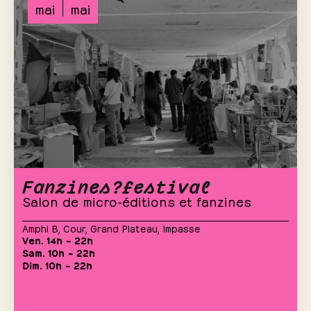
mai
mai
Fanzines?festival
Salon de micro-éditions et fanzines
Amphi B
,
Cour
,
Grand Plateau
,
Impasse
Ven. 14h – 22h
Sam. 10h – 22h
Dim. 10h – 22h