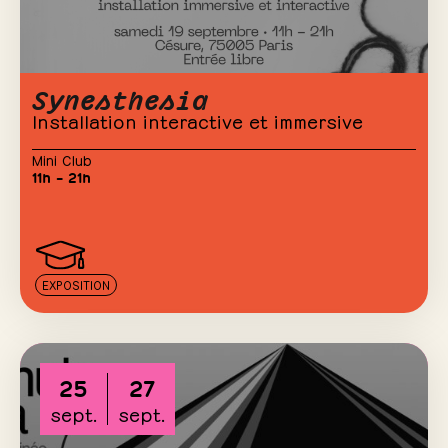
Synesthesia
Installation interactive et immersive
Mini Club
11h – 21h
EXPOSITION
25
27
sept.
sept.