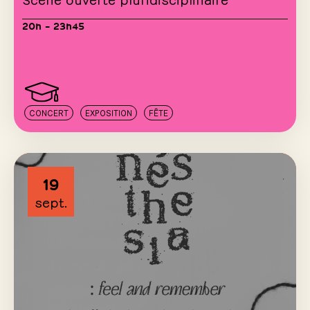
20h – 23h45
CONCERT
EXPOSITION
FÊTE
19
sept.