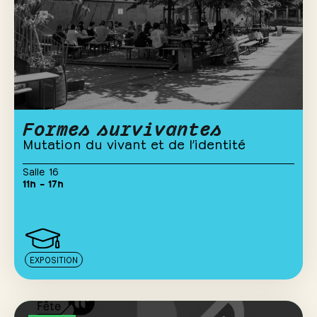
Formes survivantes
Mutation du vivant et de l’identité
Salle 16
11h – 17h
EXPOSITION