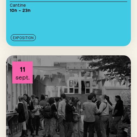
Cantine
10h – 23h
EXPOSITION
11
sept.