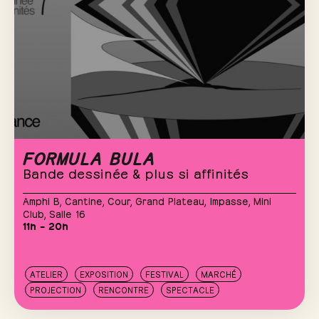
FORMULA BULA
Bande dessinée & plus si affinités
Amphi B
,
Cantine
,
Cour
,
Grand Plateau
,
Impasse
,
Mini
Club
,
Salle 16
11h – 20h
ATELIER
EXPOSITION
FESTIVAL
MARCHÉ
PROJECTION
RENCONTRE
SPECTACLE