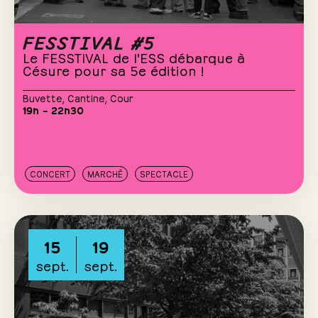
FESSTIVAL #5
Le FESSTIVAL de l'ESS débarque à
Césure pour sa 5e édition !
Buvette
,
Cantine
,
Cour
19h – 22h30
CONCERT
MARCHÉ
SPECTACLE
15
19
sept.
sept.