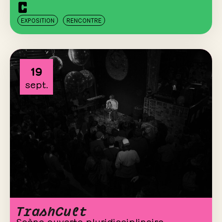
EXPOSITION
RENCONTRE
19
sept.
TrashCult
Scène ouverte pluridisciplinaire