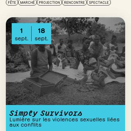
FÊTE
MARCHÉ
PROJECTION
RENCONTRE
SPECTACLE
1
18
sept.
sept.
Simply Survivors
Lumière sur les violences sexuelles liées
aux conflits