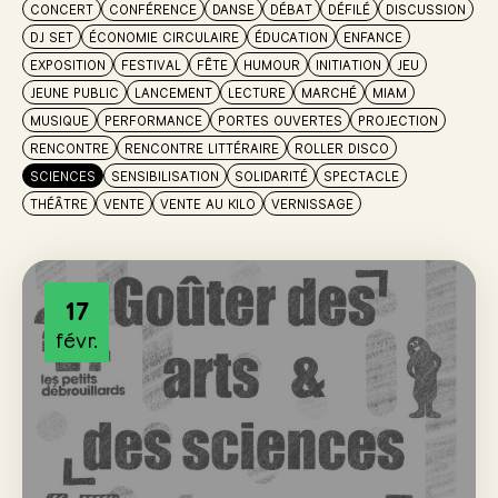
CONCERT
CONFÉRENCE
DANSE
DÉBAT
DÉFILÉ
DISCUSSION
DJ SET
ÉCONOMIE CIRCULAIRE
ÉDUCATION
ENFANCE
EXPOSITION
FESTIVAL
FÊTE
HUMOUR
INITIATION
JEU
JEUNE PUBLIC
LANCEMENT
LECTURE
MARCHÉ
MIAM
MUSIQUE
PERFORMANCE
PORTES OUVERTES
PROJECTION
RENCONTRE
RENCONTRE LITTÉRAIRE
ROLLER DISCO
SCIENCES
SENSIBILISATION
SOLIDARITÉ
SPECTACLE
THÉÂTRE
VENTE
VENTE AU KILO
VERNISSAGE
17
févr.