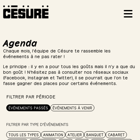
Agenda
Chaque mois, l’équipe de Césure te rassemble les
événements à ne pas rater !
Le principe : il y en a pour tous les goûts mais il n’y a que du
bon goût ! N’hésitez pas à consulter nos réseaux sociaux
(Facebook, Instagram et Twitter), il se pourrait que l’on te
fasse gagner des places pour certains événements.
FILTRER PAR PÉRIODE
ÉVÉNEMENTS PASSÉS
ÉVÉNEMENTS À VENIR
FILTRER PAR TYPE D'ÉVÈNEMENTS
TOUS LES TYPES
ANIMATION
ATELIER
BANQUET
CABARET