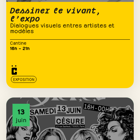
Dessiner le vivant,
l’expo
Dialogues visuels entres artistes et
modèles
Cantine
16h – 21h
EXPOSITION
13
juin