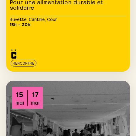
Pour une alimentation durable et
solidaire
Buvette
,
Cantine
,
Cour
15h – 20h
RENCONTRE
15
17
mai
mai