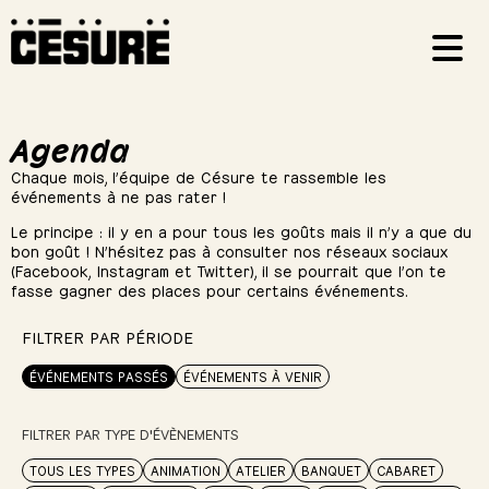
Agenda
Chaque mois, l’équipe de Césure te rassemble les
événements à ne pas rater !
Le principe : il y en a pour tous les goûts mais il n’y a que du
bon goût ! N’hésitez pas à consulter nos réseaux sociaux
(Facebook, Instagram et Twitter), il se pourrait que l’on te
fasse gagner des places pour certains événements.
FILTRER PAR PÉRIODE
ÉVÉNEMENTS PASSÉS
ÉVÉNEMENTS À VENIR
FILTRER PAR TYPE D'ÉVÈNEMENTS
TOUS LES TYPES
ANIMATION
ATELIER
BANQUET
CABARET