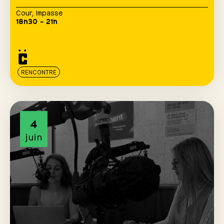
Cour
,
Impasse
18h30 – 21h
RENCONTRE
4
juin