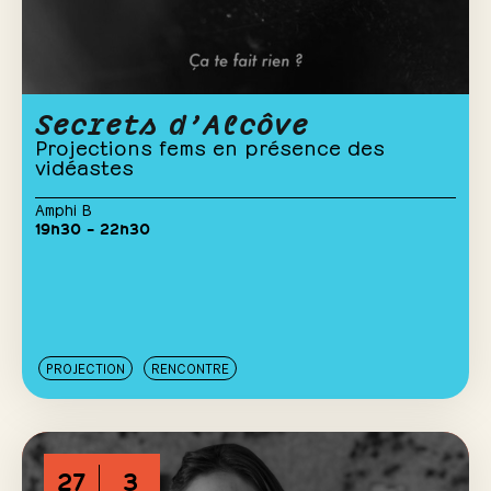
Secrets d’Alcôve
Projections fems en présence des
vidéastes
Amphi B
19h30 – 22h30
PROJECTION
RENCONTRE
27
3