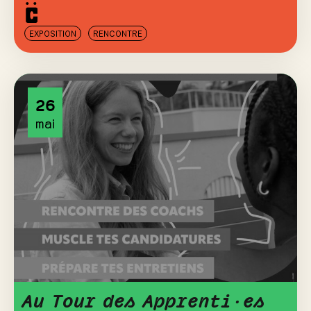
EXPOSITION
RENCONTRE
26
mai
Au Tour des Apprenti·es