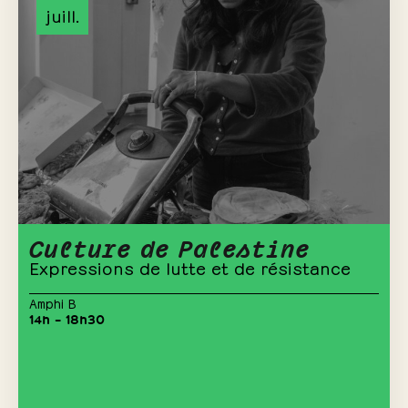
juill.
Culture de Palestine
Expressions de lutte et de résistance
Amphi B
14h – 18h30