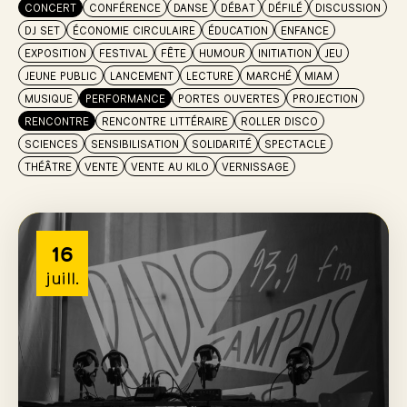
CONCERT
CONFÉRENCE
DANSE
DÉBAT
DÉFILÉ
DISCUSSION
DJ SET
ÉCONOMIE CIRCULAIRE
ÉDUCATION
ENFANCE
EXPOSITION
FESTIVAL
FÊTE
HUMOUR
INITIATION
JEU
JEUNE PUBLIC
LANCEMENT
LECTURE
MARCHÉ
MIAM
MUSIQUE
PERFORMANCE
PORTES OUVERTES
PROJECTION
RENCONTRE
RENCONTRE LITTÉRAIRE
ROLLER DISCO
SCIENCES
SENSIBILISATION
SOLIDARITÉ
SPECTACLE
THÉÂTRE
VENTE
VENTE AU KILO
VERNISSAGE
16
juill.