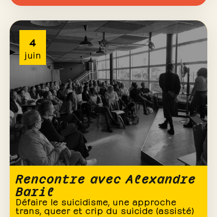
4
juin
Rencontre avec Alexandre
Baril
Défaire le suicidisme, une approche
trans, queer et crip du suicide (assisté)