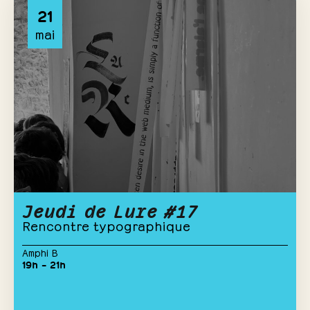
21
mai
Jeudi de Lure #17
Rencontre typographique
Amphi B
19h – 21h