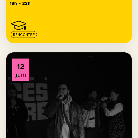
19h – 22h
RENCONTRE
12
juin