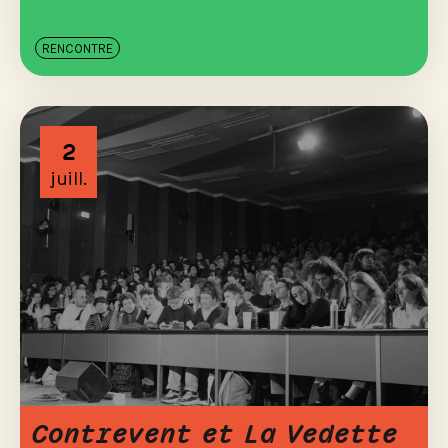
RENCONTRE
2
juill.
Contrevent et La Vedette