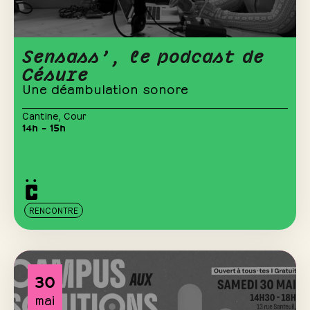
Sensass’, le podcast de
Césure
Une déambulation sonore
Cantine
,
Cour
14h – 15h
RENCONTRE
30
mai