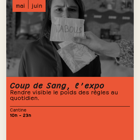
mai
juin
Coup de Sang, l’expo
Rendre visible le poids des règles au
quotidien.
Cantine
10h – 23h