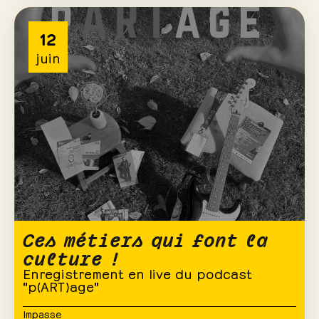
12
juin
Ces métiers qui font la
culture !
Enregistrement en live du podcast
"p(ART)age"
Impasse