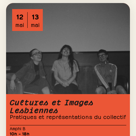
12
13
mai
mai
Cultures et Images
Lesbiennes
Pratiques et représentations du collectif
Amphi B
10h – 18h