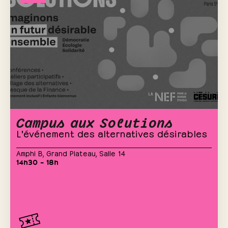
Campus aux Solutions
L'événement des alternatives désirables
Amphi B
,
Grand Plateau
,
Salle 14
14h30 – 18h