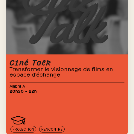
Ciné Talk
Transformer le visionnage de films en
espace d’échange
Amphi A
20h30 – 22h
PROJECTION
RENCONTRE