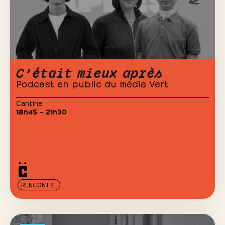
C’était mieux après
Podcast en public du média Vert
Cantine
18h45 – 21h30
RENCONTRE