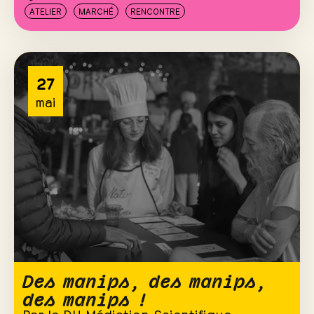
ATELIER
MARCHÉ
RENCONTRE
27
mai
Des manips, des manips,
des manips !
Par le DU Médiation Scientifique