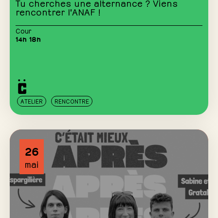
Tu cherches une alternance ? Viens
rencontrer l'ANAF !
Cour
14h 18h
ATELIER
RENCONTRE
26
mai