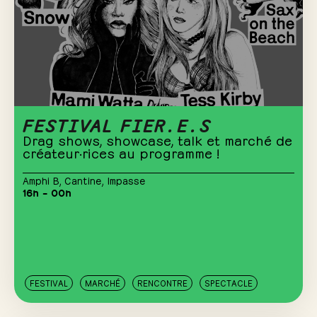
FESTIVAL FIER.E.S
Drag shows, showcase, talk et marché de
créateur·rices au programme !
Amphi B
,
Cantine
,
Impasse
16h – 00h
FESTIVAL
MARCHÉ
RENCONTRE
SPECTACLE