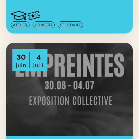
ATELIER
CONCERT
SPECTACLE
30
4
juin
juill.