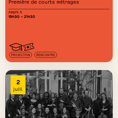
Première de courts métrages
Amphi A
19h30 – 21h30
PROJECTION
RENCONTRE
2
juill.