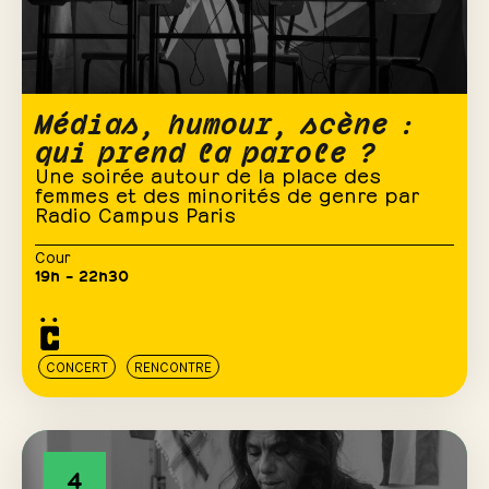
Médias, humour, scène :
qui prend la parole ?
Une soirée autour de la place des
femmes et des minorités de genre par
Radio Campus Paris
Cour
19h – 22h30
CONCERT
RENCONTRE
4