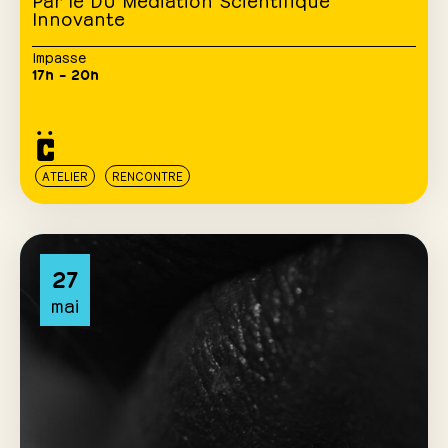
Innovante
Impasse
17h – 20h
ATELIER
RENCONTRE
27
mai