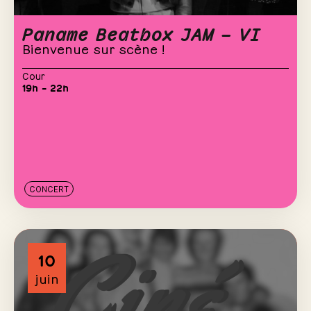
Paname Beatbox JAM – VI
Bienvenue sur scène !
Cour
19h – 22h
CONCERT
10
juin